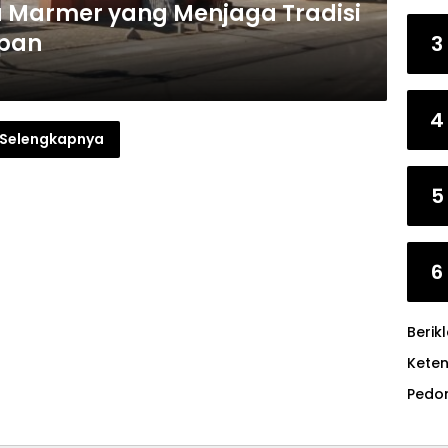
 Marmer yang Menjaga Tradisi
pan
3
4
Selengkapnya
5
6
Berik
Kete
Pedo