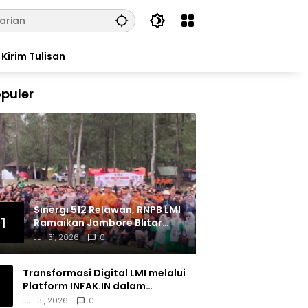
Kirim Tulisan
puler
Sinergi 512 Relawan, RNPB LMI
1
Ramaikan Jambore Blitar
Raya 2026
Juli 31, 2026
0
Transformasi Digital LMI melalui
Platform INFAK.IN dalam
Meningkatkan Penghimpunan
Juli 31, 2026
0