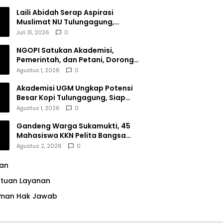
Dana Filantropi Islam
Laili Abidah Serap Aspirasi
Muslimat NU Tulungagung,
Dorong Penguatan Peran
Juli 31, 2026
0
Perempuan
NGOPI Satukan Akademisi,
Pemerintah, dan Petani, Dorong
Konservasi Hutan serta Daya
Agustus 1, 2026
0
Saing Kopi Tulungagung
Akademisi UGM Ungkap Potensi
Besar Kopi Tulungagung, Siap
Bersaing di Pasar Nasional hingga
Agustus 1, 2026
0
Dunia
Gandeng Warga Sukamukti, 45
Mahasiswa KKN Pelita Bangsa
Bersihkan Drainase Desa
Agustus 2, 2026
0
lan
ntuan Layanan
man Hak Jawab