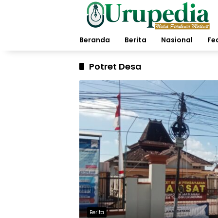
Langsung
ke
konten
Beranda
Berita
Nasional
Fe
Potret Desa
Berita