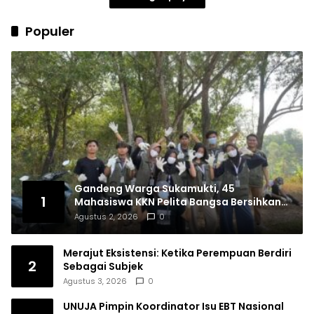
Populer
Gandeng Warga Sukamukti, 45
1
Mahasiswa KKN Pelita Bangsa Bersihkan
Drainase Desa
Agustus 2, 2026
0
Merajut Eksistensi: Ketika Perempuan Berdiri
2
Sebagai Subjek
Agustus 3, 2026
0
UNUJA Pimpin Koordinator Isu EBT Nasional