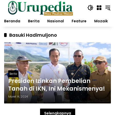
Langsung
ke
konten
Beranda
Berita
Nasional
Feature
Mozaik
Basuki Hadimuljono
Berita
Presiden Izinkan Pembelian
Tanah di IKN, Ini Mekanismenya!
Maret 14, 2024
Selengkapnya