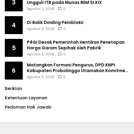
3
Ungguli ITB pada Munas BEM SI XIX
Agustus 2, 2026
0
Di Balik Dinding Pemblokir
4
Agustus 6, 2026
0
P4GI Desak Pemerintah Hentikan Penetapan
5
Harga Garam Sepihak oleh Pabrik
Agustus 5, 2026
0
Matangkan Formasi Pengurus, DPD KNPI
6
Kabupaten Probolinggo Utamakan Komitmen
dan Kinerja
Agustus 5, 2026
0
Beriklan
Ketentuan Layanan
Pedoman Hak Jawab