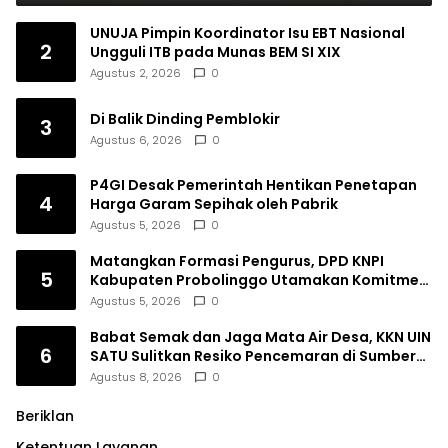
UNUJA Pimpin Koordinator Isu EBT Nasional
2
Ungguli ITB pada Munas BEM SI XIX
Agustus 2, 2026
0
Di Balik Dinding Pemblokir
3
Agustus 6, 2026
0
P4GI Desak Pemerintah Hentikan Penetapan
4
Harga Garam Sepihak oleh Pabrik
Agustus 5, 2026
0
Matangkan Formasi Pengurus, DPD KNPI
5
Kabupaten Probolinggo Utamakan Komitmen
dan Kinerja
Agustus 5, 2026
0
Babat Semak dan Jaga Mata Air Desa, KKN UIN
6
SATU Sulitkan Resiko Pencemaran di Sumber
Ngumbul
Agustus 8, 2026
0
Beriklan
Ketentuan Layanan