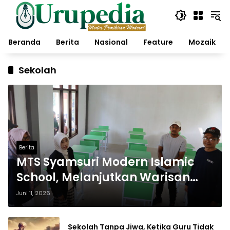
Langsung
ke
konten
Beranda
Berita
Nasional
Feature
Mozaik
Sekolah
Berita
MTS Syamsuri Modern Islamic
School, Melanjutkan Warisan
Pendidikan Islam dengan
Juni 11, 2026
Semangat Inovasi
Sekolah Tanpa Jiwa, Ketika Guru Tidak