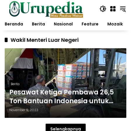
Langsung
ke
konten
Beranda
Berita
Nasional
Feature
Mozaik
Wakil Menteri Luar Negeri
Berita
Pesawat Ketiga Pembawa 26,5
Ton Bantuan Indonesia untuk
Palestina Tiba di El Arish
November 9, 2023
Selengkapnya