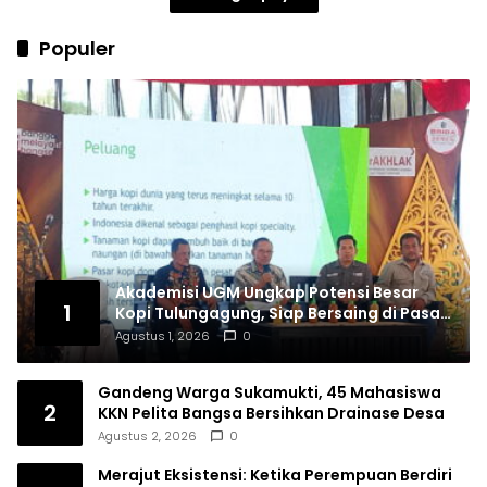
Populer
Akademisi UGM Ungkap Potensi Besar
1
Kopi Tulungagung, Siap Bersaing di Pasar
Nasional hingga Dunia
Agustus 1, 2026
0
Gandeng Warga Sukamukti, 45 Mahasiswa
2
KKN Pelita Bangsa Bersihkan Drainase Desa
Agustus 2, 2026
0
Merajut Eksistensi: Ketika Perempuan Berdiri