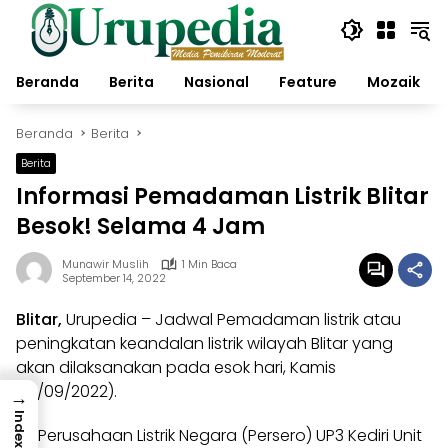
Langsung
ke
konten
Beranda
Berita
Nasional
Feature
Mozaik
Beranda
Berita
Berita
Informasi Pemadaman Listrik Blitar
Besok! Selama 4 Jam
Munawir Muslih
1 Min Baca
September 14, 2022
Blitar,
Urupedia
– Jadwal
Pemadaman listrik
atau
peningkatan keandalan listrik wilayah Blitar yang
akan dilaksanakan pada esok hari, Kamis
(15/09/2022).
→
Index
PT Perusahaan Listrik Negara (Persero)
UP3 Kediri
Unit