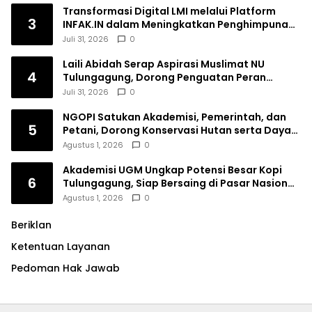
Transformasi Digital LMI melalui Platform
3
INFAK.IN dalam Meningkatkan Penghimpunan
Dana Filantropi Islam
Juli 31, 2026
0
Laili Abidah Serap Aspirasi Muslimat NU
4
Tulungagung, Dorong Penguatan Peran
Perempuan
Juli 31, 2026
0
NGOPI Satukan Akademisi, Pemerintah, dan
5
Petani, Dorong Konservasi Hutan serta Daya
Saing Kopi Tulungagung
Agustus 1, 2026
0
Akademisi UGM Ungkap Potensi Besar Kopi
6
Tulungagung, Siap Bersaing di Pasar Nasional
hingga Dunia
Agustus 1, 2026
0
Beriklan
Ketentuan Layanan
Pedoman Hak Jawab