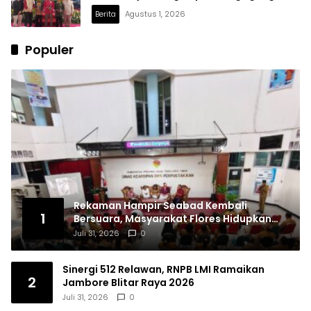
Berita
Agustus 1, 2026
Populer
Rekaman Hampir Seabad Kembali
1
Bersuara, Masyarakat Flores Hidupkan
Lagi Ingatan Leluhur
Juli 31, 2026
0
Sinergi 512 Relawan, RNPB LMI Ramaikan
2
Jambore Blitar Raya 2026
Juli 31, 2026
0