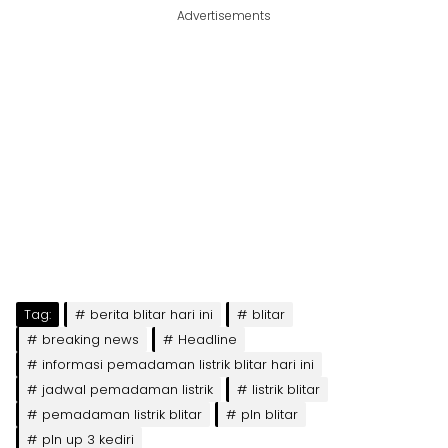
Advertisements
Tag:
berita blitar hari ini
blitar
breaking news
Headline
informasi pemadaman listrik blitar hari ini
jadwal pemadaman listrik
listrik blitar
pemadaman listrik blitar
pln blitar
pln up 3 kediri