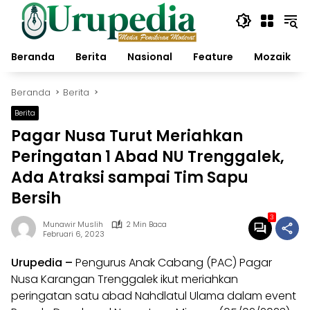
Langsung
ke
konten
Beranda
Berita
Nasional
Feature
Mozaik
Beranda
Berita
Berita
Pagar Nusa Turut Meriahkan
Peringatan 1 Abad NU Trenggalek,
Ada Atraksi sampai Tim Sapu
Bersih
3
Munawir Muslih
2 Min Baca
Februari 6, 2023
Urupedia
–
Pengurus Anak Cabang (PAC) Pagar
Nusa Karangan
Trenggalek
ikut meriahkan
peringatan satu abad Nahdlatul Ulama dalam event