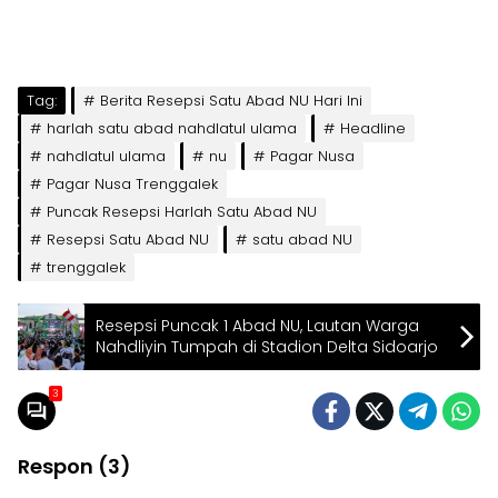
Tag:
Berita Resepsi Satu Abad NU Hari Ini
harlah satu abad nahdlatul ulama
Headline
nahdlatul ulama
nu
Pagar Nusa
Pagar Nusa Trenggalek
Puncak Resepsi Harlah Satu Abad NU
Resepsi Satu Abad NU
satu abad NU
trenggalek
Resepsi Puncak 1 Abad NU, Lautan Warga
Nahdliyin Tumpah di Stadion Delta Sidoarjo
3
Respon (3)