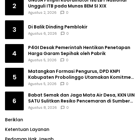
UNUJA Pimpin Koordinator Isu EBT Nasional
2
Ungguli ITB pada Munas BEM SI XIX
Agustus 2, 2026
0
Di Balik Dinding Pemblokir
3
Agustus 6, 2026
0
P4GI Desak Pemerintah Hentikan Penetapan
4
Harga Garam Sepihak oleh Pabrik
Agustus 5, 2026
0
Matangkan Formasi Pengurus, DPD KNPI
5
Kabupaten Probolinggo Utamakan Komitmen
dan Kinerja
Agustus 5, 2026
0
Babat Semak dan Jaga Mata Air Desa, KKN UIN
6
SATU Sulitkan Resiko Pencemaran di Sumber
Ngumbul
Agustus 8, 2026
0
Beriklan
Ketentuan Layanan
Pedoman Hak Jawab