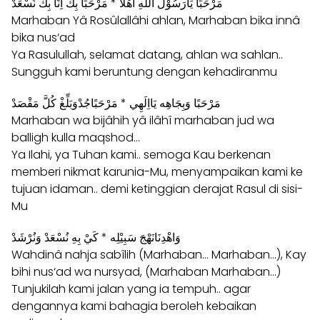
مَرْحَبًا يَارَسُوْلَ اللهِ اَهْلًا * مَرْحَبًا بِكَ اِنَّا بِكَ نُسْعَدْ
Marhaban Yâ Rosûlallâhi ahlan, Marhaban bika innâ
bika nus‘ad
Ya Rasulullah, selamat datang, ahlan wa sahlan..
Sungguh kami beruntung dengan kehadiranmu
مَرْحَبًا وَبِجَاهِه يَااِلَهِي * مَرْحَبًاجُدْوَبَلِّغْ كُلَّ مَقْصَدْ
Marhaban wa bijâhih yâ ilâhî marhaban jud wa
balligh kulla maqshod…
Ya Ilahi, ya Tuhan kami.. semoga Kau berkenan
memberi nikmat karunia-Mu, menyampaikan kami ke
tujuan idaman.. demi ketinggian derajat Rasul di sisi-
Mu
وَاهْدِنَانَهْجَ سَبِيْلِه * كَيْ بِهِ نُسْعَدْ وَنُرْشَدْ
Wahdinâ nahja sabîlih (Marhaban… Marhaban…), Kay
bihi nus‘ad wa nursyad, (Marhaban Marhaban…)
Tunjukilah kami jalan yang ia tempuh.. agar
dengannya kami bahagia beroleh kebaikan