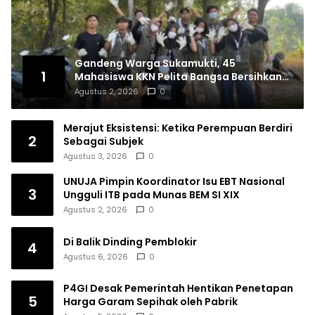
Gandeng Warga Sukamukti, 45
1
Mahasiswa KKN Pelita Bangsa Bersihkan
Drainase Desa
Agustus 2, 2026
0
Merajut Eksistensi: Ketika Perempuan Berdiri
2
Sebagai Subjek
Agustus 3, 2026
0
UNUJA Pimpin Koordinator Isu EBT Nasional
3
Ungguli ITB pada Munas BEM SI XIX
Agustus 2, 2026
0
Di Balik Dinding Pemblokir
4
Agustus 6, 2026
0
P4GI Desak Pemerintah Hentikan Penetapan
5
Harga Garam Sepihak oleh Pabrik