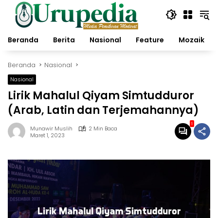
Langsung
ke
konten
Beranda
Berita
Nasional
Feature
Mozaik
Beranda
Nasional
Nasional
Lirik Mahalul Qiyam Simtudduror
(Arab, Latin dan Terjemahannya)
1
Munawir Muslih
2 Min Baca
Maret 1, 2023