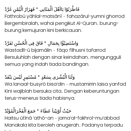
فَاطْرَبُوْا يَااَهْلَ الْمَثَانِي * فَهَزَارُ الْيُمْنِ غَرَّدْ
Fathrobû yâhlal-matsânî ۰ fahazârul-yumni ghorrod
Bergembiralah, wahai pengikut Al-Quran.. burung-
burung kemujuran kini berkicauan.
وَاسْتَضِيْؤُا بِجَمَالِ * فَاقَ فِى الْحُسْنِ تَفَرَّدْ
Wastadlî-û bijamâlin ۰ fâqo fîlhusni tafarrod
Bersuluhlah dengan sinar keindahan.. mengungguli
semua yang indah tiada bandingan.
وَلَنَا الْبُشْرَى بِسَعْدٍ * مُسْتَمِرٍ لَيْسَ يَنْفَدْ
Wa lanaal-busyrô bisa‘din ۰ mustamirrin laisa yanfad
Kini wajiblah bersuka cita.. Dengan keberuntungan
terus-menerus tiada habisnya.
حَيْثُ اُوْتِيْناَ عَطَاءَ * جَمَعَ الْفَخْرَالْمُؤَبَّدْ
Haitsu ûtînâ ‘athô-an ۰ jama‘al-fakhrol-mu’abbad
Manakala kita beroleh anugerah.. Padanya terpadu