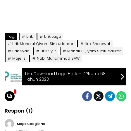
Tag:
Lirik
Lirik Lagu
Lirik Mahalul Qiyam Simtudduror
Lirik Shalawat
Lirik Syair
Lirik Syiir
Mahalul Qiyam Simtudduror
Majelis
Nabi Muhammad SAW
Link Download Logo Harlah IPPNU ke 68
Tahun 2023
1
Respon (1)
Maps.google.no