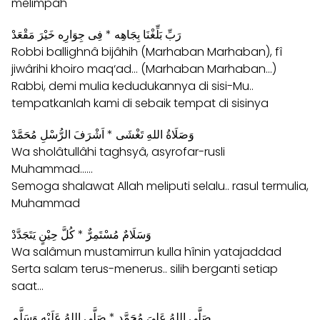
melimpah
رَبِّ بَلِّغْنَا بِجَاهِه * فِى جِوَارِه خَيْرَ مَقْعَدْ
Robbi ballighnâ bijâhih (Marhaban Marhaban), fî
jiwârihi khoiro maq‘ad… (Marhaban Marhaban…)
Rabbi, demi mulia kedudukannya di sisi-Mu..
tempatkanlah kami di sebaik tempat di sisinya
وَصَلَاةُ اللهِ تَغْشَى * اَشْرَفَ الرُّسْلِ مُحَمَّدْ
Wa sholâtullâhi taghsyâ, asyrofar-rusli
Muhammad……
Semoga shalawat Allah meliputi selalu.. rasul termulia,
Muhammad
وَسَلَامٌ مُسْتَمِرٌّ * كُلَّ حِيْنٍ يَتَجَدَّدْ
Wa salâmun mustamirrun kulla hînin yatajaddad
Serta salam terus-menerus.. silih berganti setiap
saat…
صَلَّى اللهُ عَلىَ مُحَمَّد * صَلَّى اللهُ عَلَيْهِ وَسَلَّم