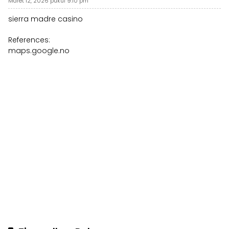
Maret 12, 2026 pukul 9:10 pm
sierra madre casino
References:
maps.google.no