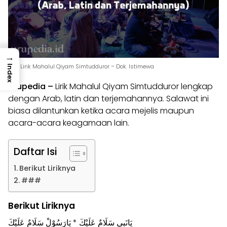
→
Lirik Lirik Mahalul Qiyam Simtudduror – Dok. Istimewa
Index
Urupedia
–
Lirik Mahalul Qiyam Simtudduror lengkap
dengan
Arab
, latin dan terjemahannya. Salawat ini
biasa dilantunkan ketika acara
mejelis
maupun
acara-acara keagamaan lain.
Daftar Isi
Berikut Liriknya
###
Berikut Liriknya
يَانَبِي سَلَامٌ عَلَيْكَ * يَارَسُوْلْ سَلَامٌ عَلَيْكَ