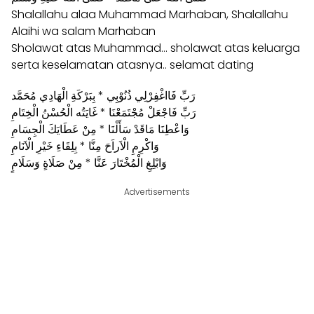
Shalallahu alaa Muhammad Marhaban, Shalallahu
Alaihi wa salam Marhaban
Sholawat atas Muhammad… sholawat atas keluarga
serta keselamatan atasnya.. selamat dating
رَبِّ فَااغْفِرْلِي ذُنُوْبِي * بِبَرْكَةِ الْهَادِي مُحَمَّد
رَبِّ فَاجْعَلْ مُجْتَمَعْنَا * غَايَتُه الْحُسْنُ الْخِتَامِ
وَاعْطِنَا مَاقَدْ سَأَلْنَا * مِنْ عَطَايَكَ الْجِسَامِ
وَاكْرِمِ الْاَراَحَ مِنَّا * بِلِقَاءِ خَيْرِ الْاَنَامِ
وَابْلِغِ الْمُخْتَارَ عَنَّا * مِنْ صَلَاةٍ وَسَلَامٍ
Advertisements