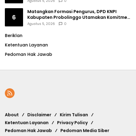
Agustus 5, 2026
0
Matangkan Formasi Pengurus, DPD KNPI
6
Kabupaten Probolinggo Utamakan Komitmen
dan Kinerja
Agustus 5, 2026
0
Beriklan
Ketentuan Layanan
Pedoman Hak Jawab
About
Disclaimer
Kirim Tulisan
Ketentuan Layanan
Privacy Policy
Pedoman Hak Jawab
Pedoman Media Siber