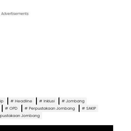
Advertisements
ip
Headline
Inklusi
Jombang
OPD
Perpustakaan Jombang
SAKIP
rpustakaan Jombang