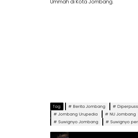
Ummah di Kota Jombang.
Tag:
Berita Jombang
Diperpuss
Jombang Urupedia
NU Jombang
Suwignyo Jombang
Suwignyo pe