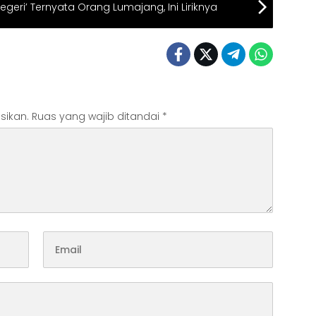
geri’ Ternyata Orang Lumajang, Ini Liriknya
sikan.
Ruas yang wajib ditandai
*