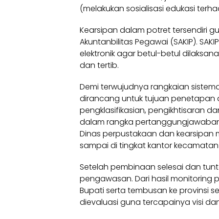
(melakukan sosialisasi edukasi terha
Kearsipan dalam potret tersendiri g
Akuntanbilitas Pegawai (SAKIP). SAKI
elektronik agar betul-betul dilaks
dan tertib.
Demi terwujudnya rangkaian sistemat
dirancang untuk tujuan penetapan
pengklasifikasian, pengikhtisaran d
dalam rangka pertanggungjawaban d
Dinas perpustakaan dan kearsipa
sampai di tingkat kantor kecamata
Setelah pembinaan selesai dan tun
pengawasan. Dari hasil monitoring
Bupati serta tembusan ke provinsi
dievaluasi guna tercapainya visi d