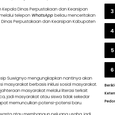
Kepala Dinas Perpustakaan dan Kearsipan
3
elalui telepon
WhatsApp
beliau menceritakan
di Dinas Perpustakaan dan Kearsipan Kabupaten
4
5
6
ussip Suwignyo mengungkapkan nantinya akan
i masyarakat berbasis inklusi sosial masyarakat.
Berik
ahteraan masyarakat melalui literasi terkait
Kete
 jadi masyarakat atau siswa tidak sekedar
Pedo
apat memunculkan potensi-potensi baru.
wasta atau membangun peluang usaha, jadi