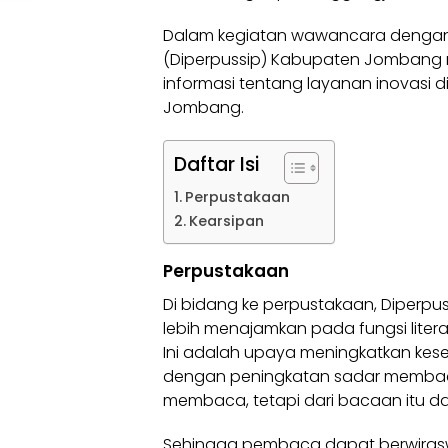
Dalam kegiatan wawancara dengan 
(Diperpussip) Kabupaten Jombang m
informasi tentang layanan inovasi 
Jombang.
Daftar Isi
Perpustakaan
Kearsipan
Perpustakaan
Di bidang ke perpustakaan, Diperp
lebih menajamkan pada fungsi literas
Ini adalah upaya meningkatkan kesej
dengan peningkatan sadar membaca,
membaca, tetapi dari bacaan itu d
Sehingga pembaca dapat berwiras