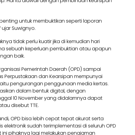
p. Hal itu diawali dengan pembinaan kearsipan
 penting untuk membuktikan seperti laporan
 ujar Suwignyo.
a tidak perlu kuatir jika di kemudian hari
na sebuah keperluan pembuktian atau apapun
engan baik.
ganisasi Pemerintah Daerah (
OPD
) sampai
inas Perpustakaan dan Kearsipan mempunyai
aitu pengurangan penggunaan media kertas.
ikan dalam bentuk digital, dengan
tanggal 10 November yang didalamnya dapat
tau disebut TTE.
ndi, OPD bisa lebih cepat tepat akurat serta
s elektronik sudah terimplementasi di seluruh OPD
t ini pihaknya lagi melakukan penajaman