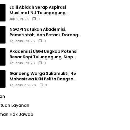
Dana Filantropi Islam
Laili Abidah Serap Aspirasi
Muslimat NU Tulungagung,
Dorong Penguatan Peran
Juli 31, 2026
0
Perempuan
NGOPI Satukan Akademisi,
Pemerintah, dan Petani, Dorong
Konservasi Hutan serta Daya
Agustus 1, 2026
0
Saing Kopi Tulungagung
Akademisi UGM Ungkap Potensi
Besar Kopi Tulungagung, Siap
Bersaing di Pasar Nasional hingga
Agustus 1, 2026
0
Dunia
Gandeng Warga Sukamukti, 45
Mahasiswa KKN Pelita Bangsa
Bersihkan Drainase Desa
Agustus 2, 2026
0
lan
ntuan Layanan
man Hak Jawab