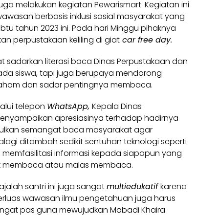
uga melakukan kegiatan Pewarismart. Kegiatan ini
awasan berbasis inklusi sosial masyarakat yang
btu tahun 2023 ini. Pada hari Minggu pihaknya
an perpustakaan keliling di giat
car free day.
iat sadarkan literasi baca Dinas Perpustakaan dan
pada siswa, tapi juga berupaya mendorong
 paham dan sadar pentingnya membaca.
lui telepon
WhatsApp,
Kepala Dinas
menyampaikan apresiasinya terhadap hadirnya
culkan semangat baca masyarakat agar
agi ditambah sedikit sentuhan teknologi seperti
p memfasilitasi informasi kepada siapapun yang
uk membaca atau malas membaca.
alah santri ini juga sangat
multiedukatif
karena
luas wawasan ilmu pengetahuan juga harus
sangat pas guna mewujudkan Mabadi Khaira