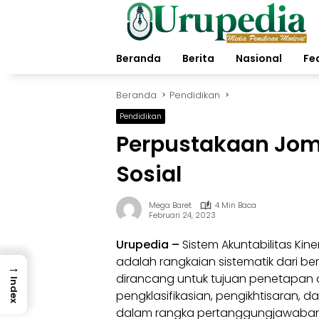
Langsung
ke
konten
Beranda
Berita
Nasional
Fe
Beranda
Pendidikan
Pendidikan
Perpustakaan Jomb
Sosial
Mega Baret
4 Min Baca
Februari 24, 2023
Urupedia
–
Sistem Akuntabilitas Kine
adalah rangkaian sistematik dari ber
→
dirancang untuk tujuan penetapan
Index
pengklasifikasian, pengikhtisaran, d
dalam rangka pertanggungjawaban d