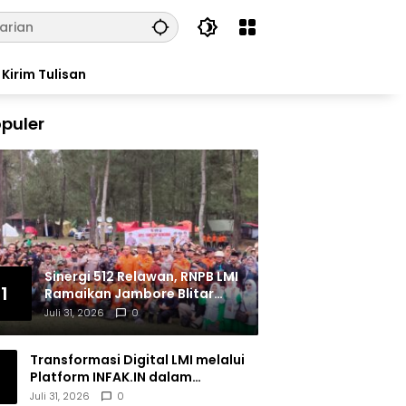
Kirim Tulisan
puler
Sinergi 512 Relawan, RNPB LMI
1
Ramaikan Jambore Blitar
Raya 2026
Juli 31, 2026
0
Transformasi Digital LMI melalui
Platform INFAK.IN dalam
Meningkatkan Penghimpunan
Juli 31, 2026
0