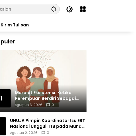
Kirim Tulisan
puler
Merajut Eksistensi: Ketika
1
Perempuan Berdiri Sebagai
Subjek
Agustus 3, 2026
0
UNUJA Pimpin Koordinator Isu EBT
Nasional Ungguli ITB pada Munas
BEM SI XIX
Agustus 2, 2026
0