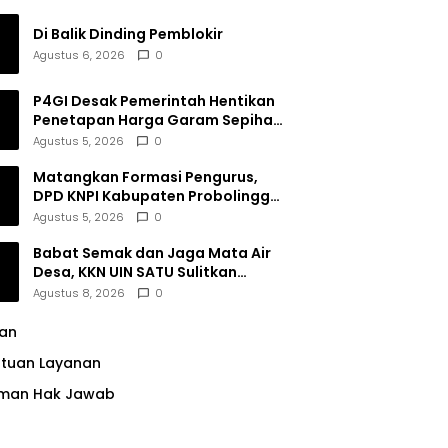
Di Balik Dinding Pemblokir
Agustus 6, 2026
0
P4GI Desak Pemerintah Hentikan
Penetapan Harga Garam Sepihak
oleh Pabrik
Agustus 5, 2026
0
Matangkan Formasi Pengurus,
DPD KNPI Kabupaten Probolinggo
Utamakan Komitmen dan Kinerja
Agustus 5, 2026
0
Babat Semak dan Jaga Mata Air
Desa, KKN UIN SATU Sulitkan
Resiko Pencemaran di Sumber
Agustus 8, 2026
0
Ngumbul
lan
ntuan Layanan
man Hak Jawab