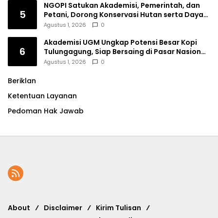
NGOPI Satukan Akademisi, Pemerintah, dan
5
Petani, Dorong Konservasi Hutan serta Daya
Saing Kopi Tulungagung
Agustus 1, 2026
0
Akademisi UGM Ungkap Potensi Besar Kopi
6
Tulungagung, Siap Bersaing di Pasar Nasional
hingga Dunia
Agustus 1, 2026
0
Beriklan
Ketentuan Layanan
Pedoman Hak Jawab
About
Disclaimer
Kirim Tulisan