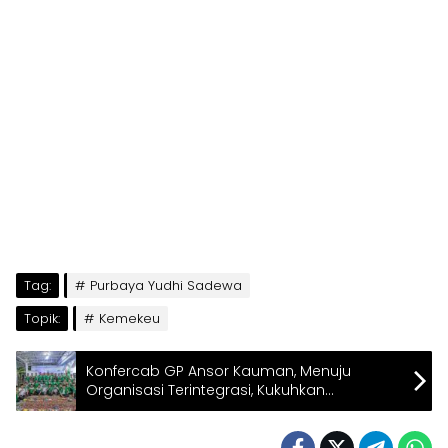
Tag:
Purbaya Yudhi Sadewa
Topik:
Kemekeu
Konfercab GP Ansor Kauman, Menuju
Organisasi Terintegrasi, Kukuhkan
Kepemimpinan Baru