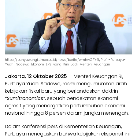
https://banyuwangi.times.co.id/news/berita/wmhwGPY4l/Profil-Purbaya-
Yudhi-Sadewa-Ekonom-LPS-yang-Kini-Jadi-Menteri-Keuangan
Jakarta, 12 Oktober 2025
— Menteri Keuangan RI,
Purbaya Yudhi Sadewa, resmi mengumumkan arah
kebijakan fiskal baru yang berlandaskan doktrin
“Sumitronomics”
, sebuah pendekatan ekonomi
agresif yang menargetkan pertumbuhan ekonomi
nasional hingga 8 persen dalam jangka menengah.
Dalam konferensi pers di Kementerian Keuangan,
Purbaya menegaskan bahwa kebijakan ekspansif ini