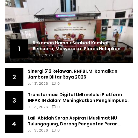
Rekaman Hampir Seabad Kembali
1
Bersuara, Masyarakat Flores Hidupkan
Lagi Ingatan Leluhur
Juli 31, 2026
0
Sinergi 512 Relawan, RNPB LMI Ramaikan
2
Jambore Blitar Raya 2026
Juli 31, 2026
0
Transformasi Digital LMI melalui Platform
3
INFAK.IN dalam Meningkatkan Penghimpunan
Dana Filantropi Islam
Juli 31, 2026
0
Laili Abidah Serap Aspirasi Muslimat NU
4
Tulungagung, Dorong Penguatan Peran
Perempuan
Juli 31, 2026
0