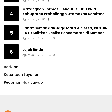
Agustus 5, 2026
0
Matangkan Formasi Pengurus, DPD KNPI
4
Kabupaten Probolinggo Utamakan Komitmen
dan Kinerja
Agustus 5, 2026
0
Babat Semak dan Jaga Mata Air Desa, KKN UIN
5
SATU Sulitkan Resiko Pencemaran di Sumber
Ngumbul
Agustus 8, 2026
0
Jejak Rindu
6
Agustus 8, 2026
0
Beriklan
Ketentuan Layanan
Pedoman Hak Jawab