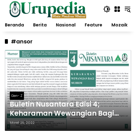
Langsung
ke
konten
Beranda
Berita
Nasional
Feature
Mozaik
#ansor
Gen- Z
Buletin Nusantara Edisi 4;
Keharaman Wewangian Bagi
Muhrim
Maret 25, 2022