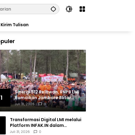
Kirim Tulisan
puler
Sinergi 512 Relawan, RNPB LMI
1
Ramaikan Jambore Blitar
Raya 2026
Juli 31, 2026
0
Transformasi Digital LMI melalui
Platform INFAK.IN dalam
Meningkatkan Penghimpunan
Juli 31, 2026
0