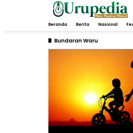
Langsung
ke
konten
Beranda
Berita
Nasional
Fe
Bundaran Waru