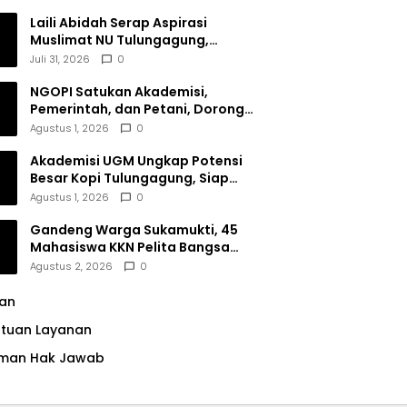
Dana Filantropi Islam
Laili Abidah Serap Aspirasi
Muslimat NU Tulungagung,
Dorong Penguatan Peran
Juli 31, 2026
0
Perempuan
NGOPI Satukan Akademisi,
Pemerintah, dan Petani, Dorong
Konservasi Hutan serta Daya
Agustus 1, 2026
0
Saing Kopi Tulungagung
Akademisi UGM Ungkap Potensi
Besar Kopi Tulungagung, Siap
Bersaing di Pasar Nasional hingga
Agustus 1, 2026
0
Dunia
Gandeng Warga Sukamukti, 45
Mahasiswa KKN Pelita Bangsa
Bersihkan Drainase Desa
Agustus 2, 2026
0
lan
ntuan Layanan
man Hak Jawab