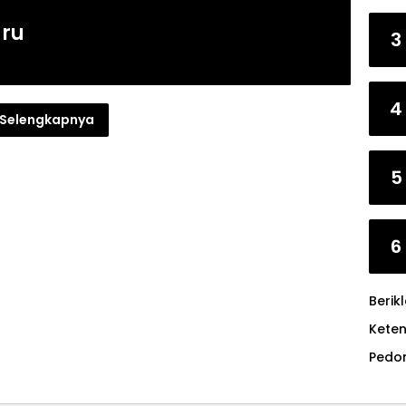
aru
3
4
Selengkapnya
5
6
Berik
Kete
Pedo