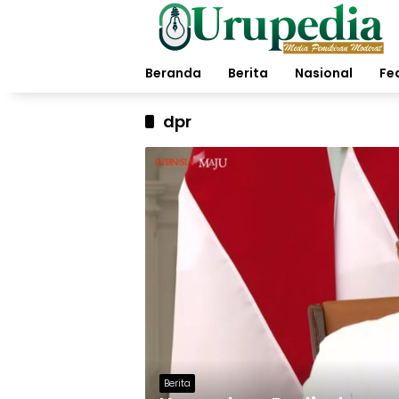
Langsung
ke
konten
Beranda
Berita
Nasional
Fe
dpr
Berita