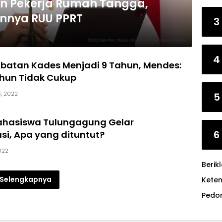
n Pekerja Rumah Tangga,
annya RUU PPRT
3
4
abatan Kades Menjadi 9 Tahun, Mendes:
ahun Tidak Cukup
6, 2022
5
Mahasiswa Tulungagung Gelar
6
i, Apa yang dituntut?
2022
Berik
Selengkapnya
Kete
Pedo