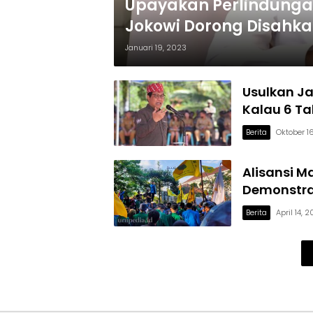
Upayakan Perlindunga
Jokowi Dorong Disahk
Januari 19, 2023
Usulkan J
Kalau 6 T
Berita
Oktober 1
Alisansi 
Demonstras
Berita
April 14, 