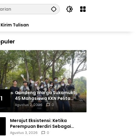
Kirim Tulisan
puler
Gandeng Warga Sukamukti,
1
45 Mahasiswa KKN Pelita
Bangsa Bersihkan Drainase
Agustus 2, 2026
0
Desa
Merajut Eksistensi: Ketika
Perempuan Berdiri Sebagai
Subjek
Agustus 3, 2026
0