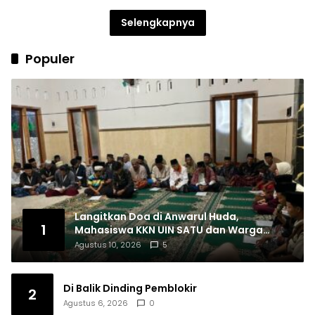
Selengkapnya
Populer
Langitkan Doa di Anwarul Huda,
1
Mahasiswa KKN UIN SATU dan Warga
Nglutung Gelar Istighosah dan Doa’
Agustus 10, 2026
5
Bersama
Di Balik Dinding Pemblokir
2
Agustus 6, 2026
0