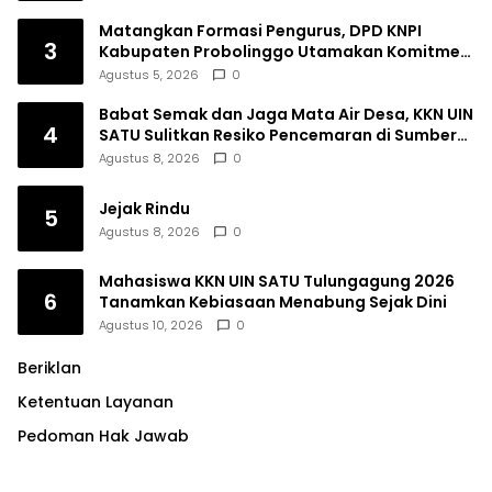
Matangkan Formasi Pengurus, DPD KNPI
3
Kabupaten Probolinggo Utamakan Komitmen
dan Kinerja
Agustus 5, 2026
0
Babat Semak dan Jaga Mata Air Desa, KKN UIN
4
SATU Sulitkan Resiko Pencemaran di Sumber
Ngumbul
Agustus 8, 2026
0
Jejak Rindu
5
Agustus 8, 2026
0
Mahasiswa KKN UIN SATU Tulungagung 2026
6
Tanamkan Kebiasaan Menabung Sejak Dini
Agustus 10, 2026
0
Beriklan
Ketentuan Layanan
Pedoman Hak Jawab