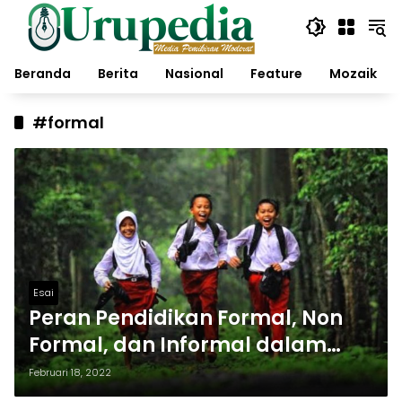
Langsung
ke
konten
Beranda
Berita
Nasional
Feature
Mozaik
#formal
Esai
Peran Pendidikan Formal, Non
Formal, dan Informal dalam
Membentuk Karakter Peserta
Februari 18, 2022
Didik