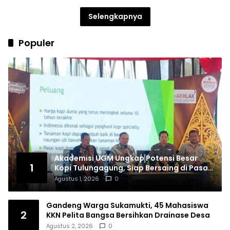
Selengkapnya
Populer
Akademisi UGM Ungkap Potensi Besar
1
Kopi Tulungagung, Siap Bersaing di Pasar
Nasional hingga Dunia
Agustus 1, 2026
0
Gandeng Warga Sukamukti, 45 Mahasiswa
2
KKN Pelita Bangsa Bersihkan Drainase Desa
Agustus 2, 2026
0