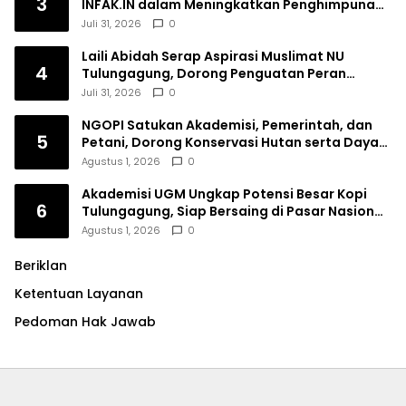
3
INFAK.IN dalam Meningkatkan Penghimpunan
Dana Filantropi Islam
Juli 31, 2026
0
Laili Abidah Serap Aspirasi Muslimat NU
4
Tulungagung, Dorong Penguatan Peran
Perempuan
Juli 31, 2026
0
NGOPI Satukan Akademisi, Pemerintah, dan
5
Petani, Dorong Konservasi Hutan serta Daya
Saing Kopi Tulungagung
Agustus 1, 2026
0
Akademisi UGM Ungkap Potensi Besar Kopi
6
Tulungagung, Siap Bersaing di Pasar Nasional
hingga Dunia
Agustus 1, 2026
0
Beriklan
Ketentuan Layanan
Pedoman Hak Jawab