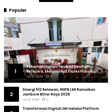
Populer
Rekaman Hampir Seabad Kembali
1
Bersuara, Masyarakat Flores Hidupkan
Lagi Ingatan Leluhur
Juli 31, 2026
0
Sinergi 512 Relawan, RNPB LMI Ramaikan
2
Jambore Blitar Raya 2026
Juli 31, 2026
0
Transformasi Digital LMI melalui Platform