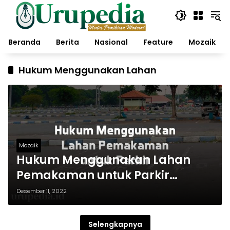
Langsung
ke
konten
Beranda
Berita
Nasional
Feature
Mozaik
Hukum Menggunakan Lahan
Mozaik
Hukum Menggunakan Lahan
Pemakaman untuk Parkir
Hajatan
Desember 11, 2022
Selengkapnya