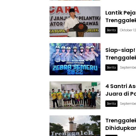
Lantik Pej
Trenggale
Berita
Oktober 1
Siap-siap!
Trenggalek
Berita
Septembe
4 Santri A
Juara di P
Berita
Septembe
Trenggalek
Dihidupkan