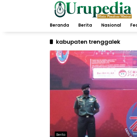
Langsung
ke
konten
Beranda
Berita
Nasional
Fe
kabupaten trenggalek
Berita