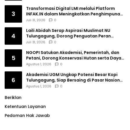
Transformasi Digital LMI melalui Platform
3
INFAK.IN dalam Meningkatkan Penghimpunan
Dana Filantropi Islam
Juli 31, 2026
0
Laili Abidah Serap Aspirasi Muslimat NU
4
Tulungagung, Dorong Penguatan Peran
Perempuan
Juli 31, 2026
0
NGOPI Satukan Akademisi, Pemerintah, dan
5
Petani, Dorong Konservasi Hutan serta Daya
Saing Kopi Tulungagung
Agustus 1, 2026
0
Akademisi UGM Ungkap Potensi Besar Kopi
6
Tulungagung, Siap Bersaing di Pasar Nasional
hingga Dunia
Agustus 1, 2026
0
Beriklan
Ketentuan Layanan
Pedoman Hak Jawab