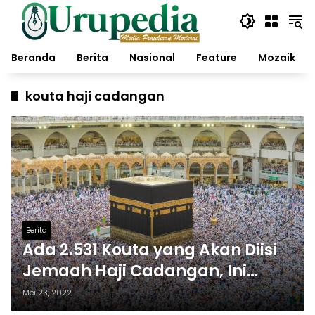
Langsung
ke
konten
Beranda
Berita
Nasional
Feature
Mozaik
kouta haji cadangan
Berita
Ada 2.531 Kouta yang Akan Diisi
Jemaah Haji Cadangan, Ini
Ketentuannya
Mei 23, 2022