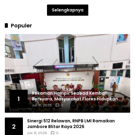
Selengkapnya
Populer
Rekaman Hampir Seabad Kembali
1
Bersuara, Masyarakat Flores Hidupkan
Lagi Ingatan Leluhur
Juli 31, 2026
0
Sinergi 512 Relawan, RNPB LMI Ramaikan
2
Jambore Blitar Raya 2026
Juli 31, 2026
0