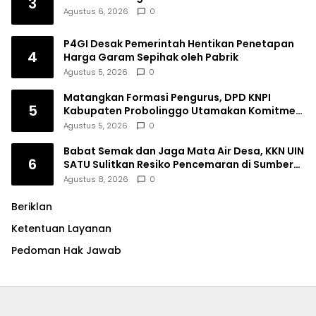
3
Agustus 6, 2026
0
P4GI Desak Pemerintah Hentikan Penetapan
4
Harga Garam Sepihak oleh Pabrik
Agustus 5, 2026
0
Matangkan Formasi Pengurus, DPD KNPI
5
Kabupaten Probolinggo Utamakan Komitmen
dan Kinerja
Agustus 5, 2026
0
Babat Semak dan Jaga Mata Air Desa, KKN UIN
6
SATU Sulitkan Resiko Pencemaran di Sumber
Ngumbul
Agustus 8, 2026
0
Beriklan
Ketentuan Layanan
Pedoman Hak Jawab