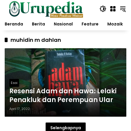
Langsung
ke
konten
Beranda
Berita
Nasional
Feature
Mozaik
muhidin m dahlan
Esai
Resensi Adam dan Hawa: Lelaki
Penakluk dan Perempuan Ular
April 17, 2022
Selengkapnya