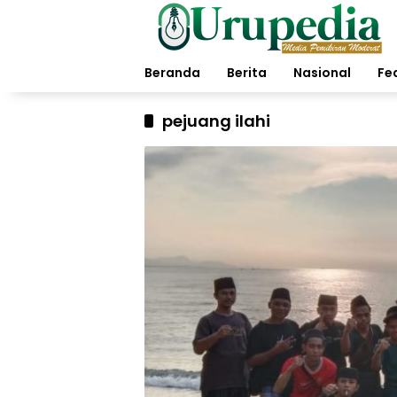
Langsung
ke
konten
Beranda
Berita
Nasional
Fe
pejuang ilahi