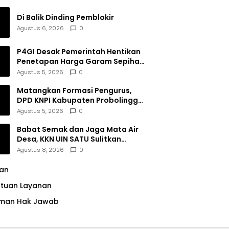
Di Balik Dinding Pemblokir
Agustus 6, 2026
0
P4GI Desak Pemerintah Hentikan
Penetapan Harga Garam Sepihak
oleh Pabrik
Agustus 5, 2026
0
Matangkan Formasi Pengurus,
DPD KNPI Kabupaten Probolinggo
Utamakan Komitmen dan Kinerja
Agustus 5, 2026
0
Babat Semak dan Jaga Mata Air
Desa, KKN UIN SATU Sulitkan
Resiko Pencemaran di Sumber
Agustus 8, 2026
0
Ngumbul
lan
ntuan Layanan
man Hak Jawab