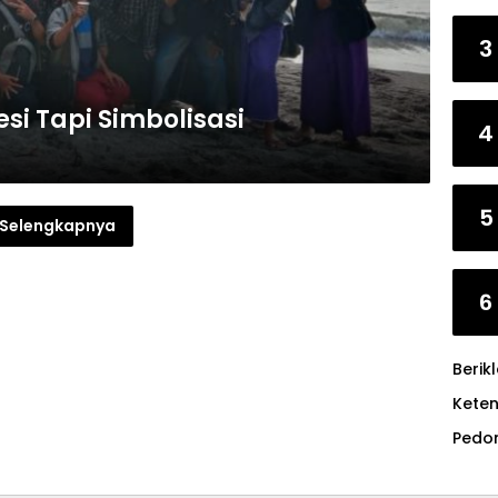
3
esi Tapi Simbolisasi
4
5
Selengkapnya
6
Berik
Kete
Pedo