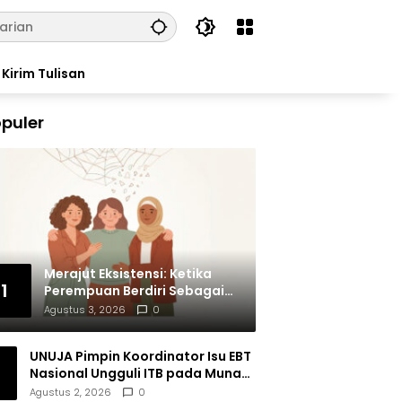
Kirim Tulisan
puler
Merajut Eksistensi: Ketika
1
Perempuan Berdiri Sebagai
Subjek
Agustus 3, 2026
0
UNUJA Pimpin Koordinator Isu EBT
Nasional Ungguli ITB pada Munas
BEM SI XIX
Agustus 2, 2026
0