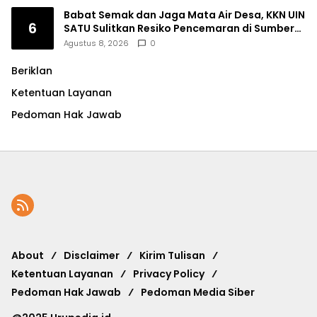
Babat Semak dan Jaga Mata Air Desa, KKN UIN
6
SATU Sulitkan Resiko Pencemaran di Sumber
Ngumbul
Agustus 8, 2026
0
Beriklan
Ketentuan Layanan
Pedoman Hak Jawab
About
Disclaimer
Kirim Tulisan
Ketentuan Layanan
Privacy Policy
Pedoman Hak Jawab
Pedoman Media Siber