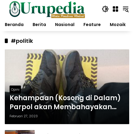
Langsung
ke
konten
Beranda
Berita
Nasional
Feature
Mozaik
#politik
Opini
Kehampaan (Kosong di Dalam)
Parpol akan Membahayakan
Indonesia?
Februari 27, 2023