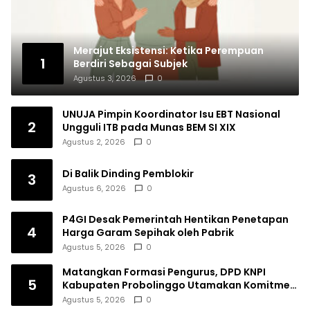
Merajut Eksistensi: Ketika Perempuan
1
Berdiri Sebagai Subjek
Agustus 3, 2026
0
UNUJA Pimpin Koordinator Isu EBT Nasional
2
Ungguli ITB pada Munas BEM SI XIX
Agustus 2, 2026
0
Di Balik Dinding Pemblokir
3
Agustus 6, 2026
0
P4GI Desak Pemerintah Hentikan Penetapan
4
Harga Garam Sepihak oleh Pabrik
Agustus 5, 2026
0
Matangkan Formasi Pengurus, DPD KNPI
5
Kabupaten Probolinggo Utamakan Komitmen
dan Kinerja
Agustus 5, 2026
0