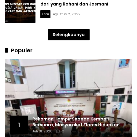
dari yang Rohani dan Jasmani
Esai
Agustus 2, 2022
Selengkapnya
Populer
Rekaman Hampir Seabad Kembali
1
Bersuara, Masyarakat Flores Hidupkan
Lagi Ingatan Leluhur
Juli 31, 2026
0