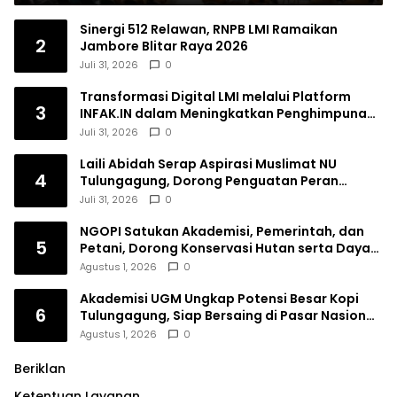
Sinergi 512 Relawan, RNPB LMI Ramaikan
2
Jambore Blitar Raya 2026
Juli 31, 2026
0
Transformasi Digital LMI melalui Platform
3
INFAK.IN dalam Meningkatkan Penghimpunan
Dana Filantropi Islam
Juli 31, 2026
0
Laili Abidah Serap Aspirasi Muslimat NU
4
Tulungagung, Dorong Penguatan Peran
Perempuan
Juli 31, 2026
0
NGOPI Satukan Akademisi, Pemerintah, dan
5
Petani, Dorong Konservasi Hutan serta Daya
Saing Kopi Tulungagung
Agustus 1, 2026
0
Akademisi UGM Ungkap Potensi Besar Kopi
6
Tulungagung, Siap Bersaing di Pasar Nasional
hingga Dunia
Agustus 1, 2026
0
Beriklan
Ketentuan Layanan