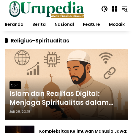
Langsung
ke
konten
Beranda
Berita
Nasional
Feature
Mozaik
Religius-Spiritualitas
Opini
Islam dan Realitas Digital:
Menjaga Spiritualitas dalam
Kepungan Kecerdasan Buatan
Juli 28, 2025
Kompleksitas Keilmuwan Manusia Jawa;