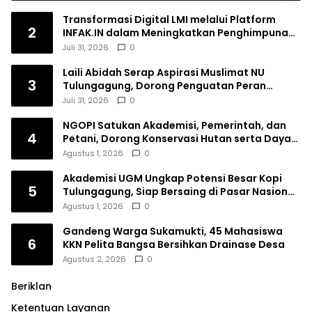
Transformasi Digital LMI melalui Platform
2
INFAK.IN dalam Meningkatkan Penghimpunan
Dana Filantropi Islam
Juli 31, 2026
0
Laili Abidah Serap Aspirasi Muslimat NU
3
Tulungagung, Dorong Penguatan Peran
Perempuan
Juli 31, 2026
0
NGOPI Satukan Akademisi, Pemerintah, dan
4
Petani, Dorong Konservasi Hutan serta Daya
Saing Kopi Tulungagung
Agustus 1, 2026
0
Akademisi UGM Ungkap Potensi Besar Kopi
5
Tulungagung, Siap Bersaing di Pasar Nasional
hingga Dunia
Agustus 1, 2026
0
Gandeng Warga Sukamukti, 45 Mahasiswa
6
KKN Pelita Bangsa Bersihkan Drainase Desa
Agustus 2, 2026
0
Beriklan
Ketentuan Layanan