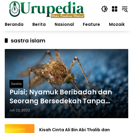
Langsung
ke
konten
Beranda
Berita
Nasional
Feature
Mozaik
sastra islam
Sastra
Puisi; Nyamuk Beribadah dan
Seorang Bersedekah Tanpa
Pamrih
Juli 22, 2022
Kisah Cinta Ali Bin Abi Thalib dan