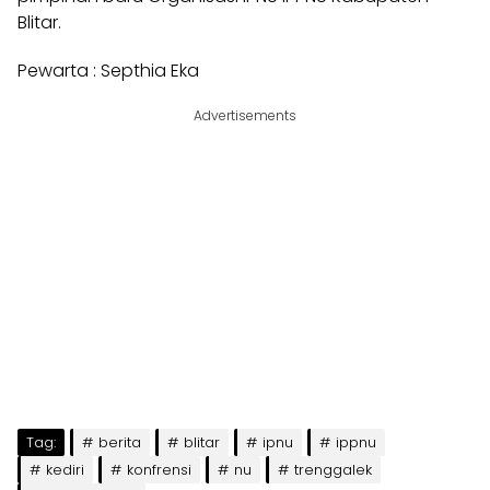
Blitar.
Pewarta : Septhia Eka
Advertisements
Tag:
berita
blitar
ipnu
ippnu
kediri
konfrensi
nu
trenggalek