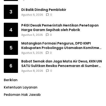
Di Balik Dinding Pemblokir
3
Agustus 6, 2026
0
P4GI Desak Pemerintah Hentikan Penetapan
4
Harga Garam Sepihak oleh Pabrik
Agustus 5, 2026
0
Matangkan Formasi Pengurus, DPD KNPI
5
Kabupaten Probolinggo Utamakan Komitmen
dan Kinerja
Agustus 5, 2026
0
Babat Semak dan Jaga Mata Air Desa, KKN UIN
6
SATU Sulitkan Resiko Pencemaran di Sumber
Ngumbul
Agustus 8, 2026
0
Beriklan
Ketentuan Layanan
Pedoman Hak Jawab