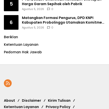
5
Harga Garam Sepihak oleh Pabrik
Agustus 5, 2026
0
Matangkan Formasi Pengurus, DPD KNPI
6
Kabupaten Probolinggo Utamakan Komitmen
dan Kinerja
Agustus 5, 2026
0
Beriklan
Ketentuan Layanan
Pedoman Hak Jawab
About
Disclaimer
Kirim Tulisan
Ketentuan Layanan
Privacy Policy