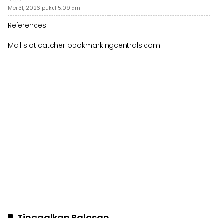
Mei 31, 2026 pukul 5:09 am
References:
Mail slot catcher
bookmarkingcentrals.com
Tinggalkan Balasan