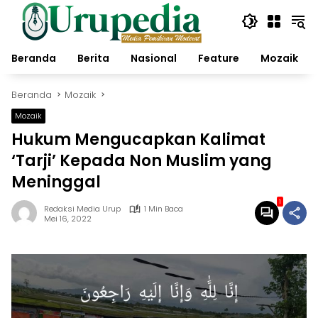
Langsung
ke
konten
Beranda
Berita
Nasional
Feature
Mozaik
Beranda
Mozaik
Mozaik
Hukum Mengucapkan Kalimat
‘Tarji’ Kepada Non Muslim yang
Meninggal
1
Redaksi Media Urup
1 Min Baca
Mei 16, 2022