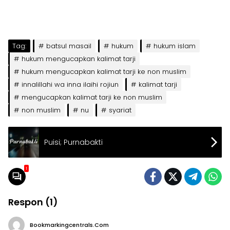
Tag:
batsul masail
hukum
hukum islam
hukum mengucapkan kalimat tarji
hukum mengucapkan kalimat tarji ke non muslim
innalillahi wa inna ilaihi rojiun
kalimat tarji
mengucapkan kalimat tarji ke non muslim
non muslim
nu
syariat
Puisi; Purnabakti
1
Respon (1)
Bookmarkingcentrals.com