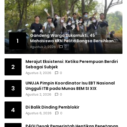
Gandeng Warga Sukamukti, 45
1
Mahasiswa KKN Pelita Bangsa Bersihkan
Drainase Desa
Agustus 2, 2026
0
Merajut Eksistensi: Ketika Perempuan Berdiri
2
Sebagai Subjek
Agustus 3, 2026
0
UNUJA Pimpin Koordinator Isu EBT Nasional
3
Ungguli ITB pada Munas BEM SI XIX
Agustus 2, 2026
0
Di Balik Dinding Pemblokir
4
Agustus 6, 2026
0
P4GI Desak Pemerintah Hentikan Penetapan