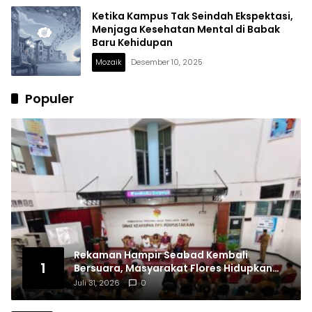
Ketika Kampus Tak Seindah Ekspektasi,
Menjaga Kesehatan Mental di Babak
Baru Kehidupan
Mozaik
Desember 10, 2025
Populer
Rekaman Hampir Seabad Kembali
1
Bersuara, Masyarakat Flores Hidupkan
Lagi Ingatan Leluhur
Juli 31, 2026
0