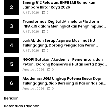
Sinergi 512 Relawan, RNPB LMI Ramaikan
2
Jambore Blitar Raya 2026
Juli 31, 2026
0
Transformasi Digital LMI melalui Platform
3
INFAK.IN dalam Meningkatkan Penghimpunan
Dana Filantropi Islam
Juli 31, 2026
0
Laili Abidah Serap Aspirasi Muslimat NU
4
Tulungagung, Dorong Penguatan Peran
Perempuan
Juli 31, 2026
0
NGOPI Satukan Akademisi, Pemerintah, dan
5
Petani, Dorong Konservasi Hutan serta Daya
Saing Kopi Tulungagung
Agustus 1, 2026
0
Akademisi UGM Ungkap Potensi Besar Kopi
6
Tulungagung, Siap Bersaing di Pasar Nasional
hingga Dunia
Agustus 1, 2026
0
Beriklan
Ketentuan Layanan