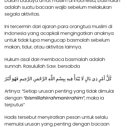
Dalam budaya umat muslim di Indonesia, basmalah
adalah suatu bacaan wajib sebelum melakukan
segala aktivitas.
Ini tercermin dari ajaran para orangtua muslim di
Indonesia yang acapkali mengingatkan anaknya
untuk tidak lupa mengucap basmalah sebelum
makan, tidur, atau aktivitas lainnya.
Hukum asal dari membaca basmalah adalah
sunnah. Rasulullah Saw. bersabda
كُلُّ أَمْرٍ ذِي بَالٍ لَا يُبْدَأُ فِيهِ بِبِسْمِ اللَّهِ الرَّحْمَنِ الرَّحِيمِ فَهُوَ أَبْتَرُ
Artinya: “Setiap urusan penting yang tidak dimulai
dengan
“bismillahirrahmanirrahim”
, maka ia
terputus”
Hadis tersebut menyiratkan pesan untuk selalu
memulai urusan yang penting dengan bacaan