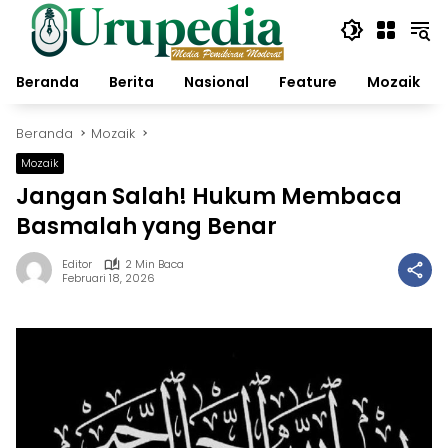
Langsung
ke
konten
Beranda
Berita
Nasional
Feature
Mozaik
Beranda
Mozaik
Mozaik
Jangan Salah! Hukum Membaca
Basmalah yang Benar
Editor
2 Min Baca
Februari 18, 2026