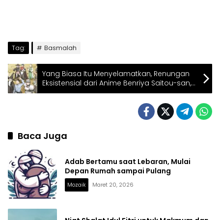
Tag:
Basmalah
Yang Biasa Itu Menyelamatkan, Renungan
Eksistensial dari Anime Benriya Saitou-san,
Isekai ni Iku
Baca Juga
Adab Bertamu saat Lebaran, Mulai
Depan Rumah sampai Pulang
Mozaik
Maret 20, 2026