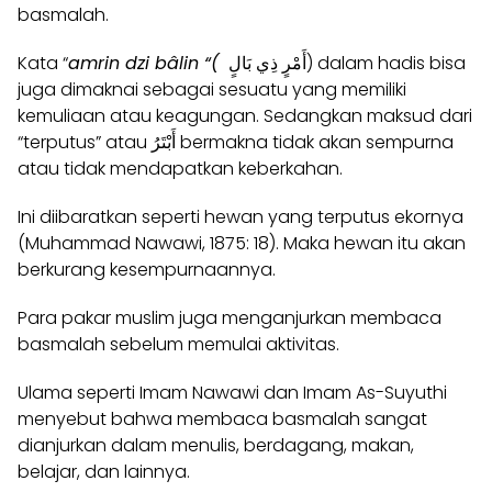
basmalah.
Kata “
amrin dzi bâlin “(
أَمْرٍ ذِي بَالٍ) dalam hadis bisa
juga dimaknai sebagai sesuatu yang memiliki
kemuliaan atau keagungan. Sedangkan maksud dari
“terputus” atau أَبْتَرُ bermakna tidak akan sempurna
atau tidak mendapatkan keberkahan.
Ini diibaratkan seperti hewan yang terputus ekornya
(Muhammad Nawawi, 1875: 18). Maka hewan itu akan
berkurang kesempurnaannya.
Para pakar muslim juga menganjurkan membaca
basmalah sebelum memulai aktivitas.
Ulama seperti Imam Nawawi dan Imam As-Suyuthi
menyebut bahwa membaca basmalah sangat
dianjurkan dalam menulis, berdagang, makan,
belajar, dan lainnya.