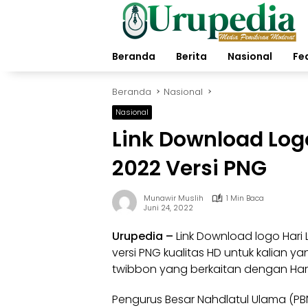
Langsung
ke
konten
Beranda
Berita
Nasional
Fe
Beranda
Nasional
Nasional
Link Download Log
2022 Versi PNG
Munawir Muslih
1 Min Baca
Juni 24, 2022
Urupedia
–
Link Download logo Hari 
versi PNG kualitas HD untuk kalian
twibbon yang berkaitan dengan Harla
Pengurus Besar Nahdlatul Ulama (PBNU