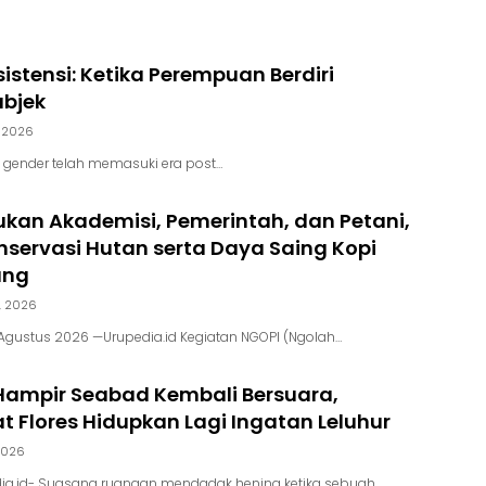
sistensi: Ketika Perempuan Berdiri
ubjek
, 2026
i gender telah memasuki era post…
kan Akademisi, Pemerintah, dan Petani,
servasi Hutan serta Daya Saing Kopi
ung
, 2026
Agustus 2026 —Urupedia.id Kegiatan NGOPI (Ngolah…
ampir Seabad Kembali Bersuara,
 Flores Hidupkan Lagi Ingatan Leluhur
 2026
ia.id- Suasana ruangan mendadak hening ketika sebuah…