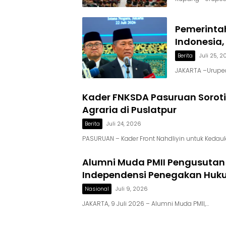
Pemerintah
Indonesia,
Berita
Juli 25, 
JAKARTA –Urupedi
Kader FNKSDA Pasuruan Soroti E
Agraria di Puslatpur
Berita
Juli 24, 2026
PASURUAN – Kader Front Nahdliyin untuk Keda
Alumni Muda PMII Pengusutan
Independensi Penegakan Hu
Nasional
Juli 9, 2026
JAKARTA, 9 Juli 2026 – Alumni Muda PMII,…