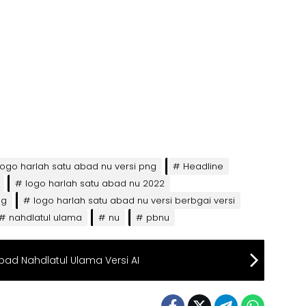
ogo harlah satu abad nu versi png
Headline
logo harlah satu abad nu 2022
ng
logo harlah satu abad nu versi berbgai versi
nahdlatul ulama
nu
pbnu
ad Nahdlatul Ulama Versi AI