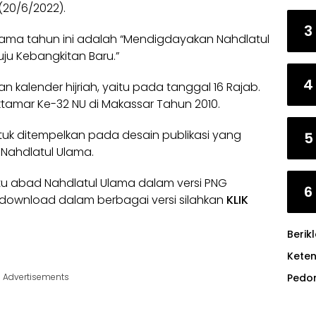
(20/6/2022).
3
lama tahun ini adalah “Mendigdayakan Nahdlatul
u Kebangkitan Baru.”
4
n kalender hijriah, yaitu pada tanggal 16 Rajab.
ktamar Ke-32 NU di Makassar Tahun 2010.
ntuk ditempelkan pada desain publikasi yang
5
Nahdlatul Ulama.
u abad Nahdlatul Ulama dalam versi PNG
6
endownload dalam berbagai versi silahkan
KLIK
Berik
Kete
Pedo
Advertisements