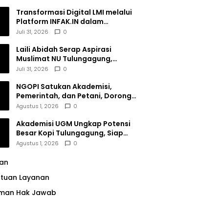
Transformasi Digital LMI melalui
Platform INFAK.IN dalam
Meningkatkan Penghimpunan
Juli 31, 2026
0
Dana Filantropi Islam
Laili Abidah Serap Aspirasi
Muslimat NU Tulungagung,
Dorong Penguatan Peran
Juli 31, 2026
0
Perempuan
NGOPI Satukan Akademisi,
Pemerintah, dan Petani, Dorong
Konservasi Hutan serta Daya
Agustus 1, 2026
0
Saing Kopi Tulungagung
Akademisi UGM Ungkap Potensi
Besar Kopi Tulungagung, Siap
Bersaing di Pasar Nasional hingga
Agustus 1, 2026
0
Dunia
lan
ntuan Layanan
man Hak Jawab