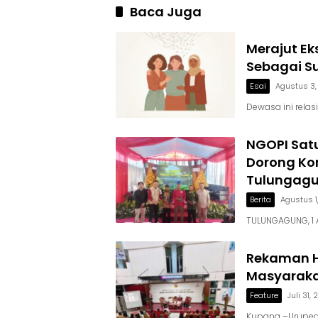
Baca Juga
Merajut Ek
Sebagai S
Esai
Agustus 3
Dewasa ini relas
NGOPI Satu
Dorong Kon
Tulungag
Berita
Agustus 1
TULUNGAGUNG, 1 
Rekaman H
Masyarakat
Feature
Juli 31,
Kupang –Uruped