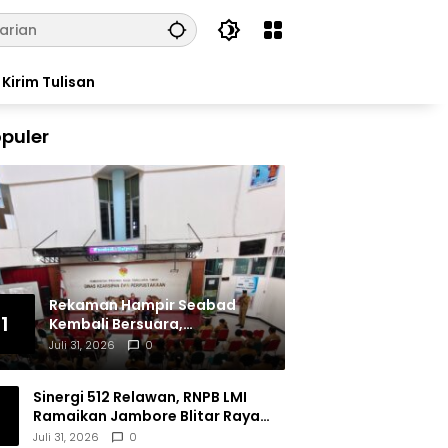
Kirim Tulisan
puler
Rekaman Hampir Seabad
1
Kembali Bersuara,
Masyarakat Flores Hidupkan
Juli 31, 2026
0
Lagi Ingatan Leluhur
Sinergi 512 Relawan, RNPB LMI
Ramaikan Jambore Blitar Raya
2026
Juli 31, 2026
0