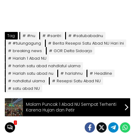
Tag:
#nu
#santri
#satubabadnu
#tulungagung
Berita Resepsi Satu Abad NU Hari Ini
breaking news
GOR Delta Sidoarjo
Harlah 1 Abad NU
harlah satu abad nahdlatul ulama
Harlah satu abad nu
harlahnu
Headline
nahdlatul ulama
Resepsi Satu Abad NU
satu abad NU
Malam Puncak 1 Abad NU Sempat Terhenti
Karena Hujan dan Petir
2