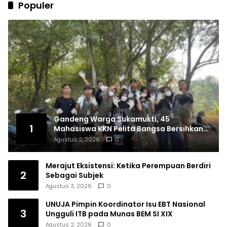
Populer
Gandeng Warga Sukamukti, 45
1
Mahasiswa KKN Pelita Bangsa Bersihkan
Drainase Desa
Agustus 2, 2026
0
Merajut Eksistensi: Ketika Perempuan Berdiri
2
Sebagai Subjek
Agustus 3, 2026
0
UNUJA Pimpin Koordinator Isu EBT Nasional
3
Ungguli ITB pada Munas BEM SI XIX
Agustus 2, 2026
0