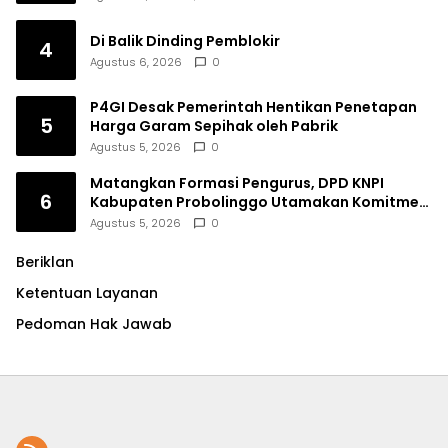
Di Balik Dinding Pemblokir
4
Agustus 6, 2026
0
P4GI Desak Pemerintah Hentikan Penetapan
5
Harga Garam Sepihak oleh Pabrik
Agustus 5, 2026
0
Matangkan Formasi Pengurus, DPD KNPI
6
Kabupaten Probolinggo Utamakan Komitmen
dan Kinerja
Agustus 5, 2026
0
Beriklan
Ketentuan Layanan
Pedoman Hak Jawab