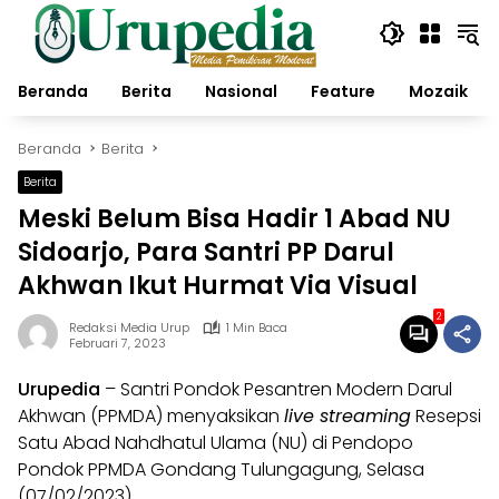
Langsung
ke
konten
Beranda
Berita
Nasional
Feature
Mozaik
Beranda
Berita
Berita
Meski Belum Bisa Hadir 1 Abad NU
Sidoarjo, Para Santri PP Darul
Akhwan Ikut Hurmat Via Visual
2
Redaksi Media Urup
1 Min Baca
Februari 7, 2023
Urupedia
– Santri Pondok Pesantren Modern Darul
Akhwan (PPMDA) menyaksikan
live streaming
Resepsi
Satu Abad Nahdhatul Ulama (NU) di Pendopo
Pondok PPMDA Gondang Tulungagung, Selasa
(07/02/2023).