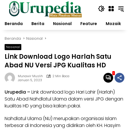
Langsung
ke
konten
Beranda
Berita
Nasional
Feature
Mozaik
Beranda
Nasional
Nasional
Link Download Logo Harlah Satu
Abad NU Versi JPG Kualitas HD
1
Munawir Muslih
2 Min Baca
Januari 5, 2023
Urupedia
–
Link download logo Hari Lahir (
Harlah
)
Satu Abad Nahdlatul Ulama dalam versi JPG dengan
kualitas HD yang bisa kalian pakai.
Nahdlatul Ulama (NU) merupakan organisasi Islam
terbesar di Indonesia yang didirikan oleh KH. Hasyim