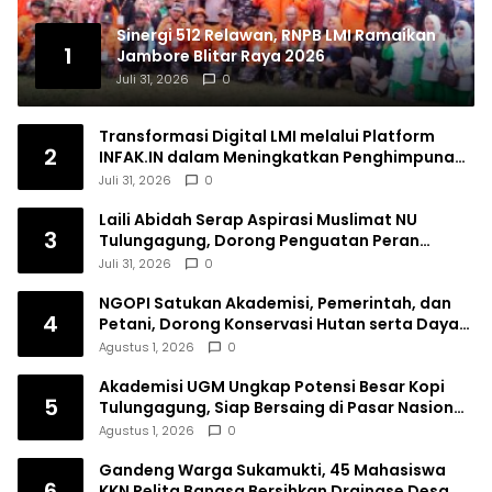
Sinergi 512 Relawan, RNPB LMI Ramaikan
1
Jambore Blitar Raya 2026
Juli 31, 2026
0
Transformasi Digital LMI melalui Platform
2
INFAK.IN dalam Meningkatkan Penghimpunan
Dana Filantropi Islam
Juli 31, 2026
0
Laili Abidah Serap Aspirasi Muslimat NU
3
Tulungagung, Dorong Penguatan Peran
Perempuan
Juli 31, 2026
0
NGOPI Satukan Akademisi, Pemerintah, dan
4
Petani, Dorong Konservasi Hutan serta Daya
Saing Kopi Tulungagung
Agustus 1, 2026
0
Akademisi UGM Ungkap Potensi Besar Kopi
5
Tulungagung, Siap Bersaing di Pasar Nasional
hingga Dunia
Agustus 1, 2026
0
Gandeng Warga Sukamukti, 45 Mahasiswa
6
KKN Pelita Bangsa Bersihkan Drainase Desa