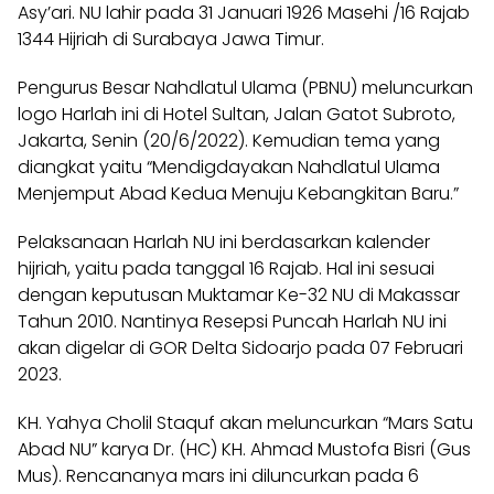
Asy’ari. NU lahir pada 31 Januari 1926 Masehi /16 Rajab
1344 Hijriah di Surabaya Jawa Timur.
Pengurus Besar Nahdlatul Ulama (
PBNU
) meluncurkan
logo Harlah ini di Hotel Sultan, Jalan Gatot Subroto,
Jakarta, Senin (20/6/2022). Kemudian tema yang
diangkat yaitu “Mendigdayakan Nahdlatul Ulama
Menjemput Abad Kedua Menuju Kebangkitan Baru.”
Pelaksanaan Harlah NU ini berdasarkan kalender
hijriah, yaitu pada tanggal 16 Rajab. Hal ini sesuai
dengan keputusan Muktamar Ke-32 NU di
Makassar
Tahun 2010. Nantinya Resepsi Puncah Harlah NU ini
akan digelar di GOR Delta Sidoarjo pada 07 Februari
2023.
KH. Yahya Cholil Staquf akan meluncurkan “Mars Satu
Abad NU” karya Dr. (HC) KH. Ahmad Mustofa Bisri (Gus
Mus). Rencananya mars ini diluncurkan pada 6