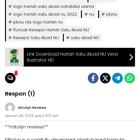
logo harlah satu abad nahdlatul ulama
logo harlah satu abad nu 2022
nu
pbnu
pbnu rilis logo harlah nu
Puncak Resepsi Harlah Satu Abad NU
Resepsi Satu Abad NU
satu abad NU
Link Download Harlah Satu Abad NU Versi
Ilustrator HD
1
Respon (1)
Mitolyn Reviews
Januari 28, 2026 pukul 9:10 pm
**mitolyn reviews**
Mitolyn is a carefully developed, plant-based formula