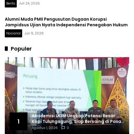
Berita
Juli 24, 2026
Alumni Muda PMII Pengusutan Dugaan Korupsi
Jampidsus Ujian Nyata Independensi Penegakan Hukum
Nasional
Juli 9, 2026
Populer
Akademisi UGM Ungkap Potensi Besar
1
Kopi Tulungagung, Siap Bersaing di Pasar
Nasional hingga Dunia
Agustus 1, 2026
0