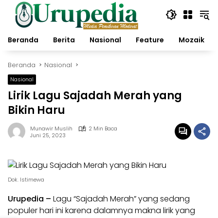
Langsung
ke
konten
Beranda
Berita
Nasional
Feature
Mozaik
Beranda
Nasional
Nasional
Lirik Lagu Sajadah Merah yang
Bikin Haru
Munawir Muslih
2 Min Baca
Juni 25, 2023
Dok. Istimewa
Urupedia
–
Lagu “Sajadah Merah” yang sedang
populer hari ini karena dalamnya makna lirik yang