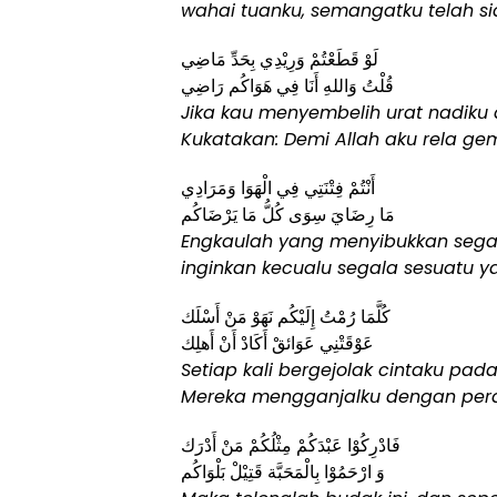
wahai tuanku, semangatku telah si
لَوْ قَطَعْتُمْ وَرِيْدِي بِحَدِّ مَاضِي
قُلْتُ وَاللهِ أَنَا فِي هَوَاكُم رَاضِي
Jika kau menyembelih urat nadiku 
Kukatakan: Demi Allah aku rela ge
أَنْتُمْ فِتْنَتِي فِي الْهَوَا وَمَرَادِي
مَا رِضَايَ سِوَى كُلُّ مَا يَرْضَاكُم
Engkaulah yang menyibukkan segala
inginkan kecualu segala sesuatu 
كُلَّمَا رُمْتُ إِلَيْكُم نَهَوْ مَنْ أَسْلَك
عَوْقَتْنِي عَوَائقْ أَكَادْ أَنْ أَهلِك
Setiap kali bergejolak cintaku pad
Mereka mengganjalku dengan pera
فَادْرِكُوْا عَبْدَكُمْ مِثْلُكُمْ مَنْ أَدْرَك
وَ ارْحَمُوْا بِالْمَحَبَّة قَتِيْلْ بَلْوَاكُم