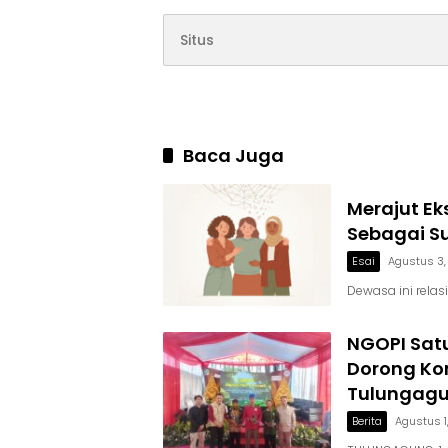
Baca Juga
Merajut Ek
Sebagai S
Esai
Agustus 3
Dewasa ini relas
NGOPI Satu
Dorong Kon
Tulungag
Berita
Agustus 1