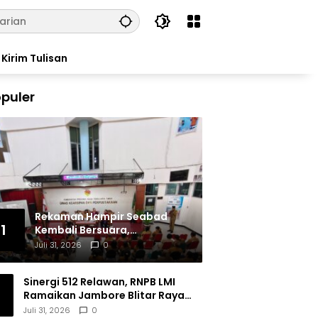
Kirim Tulisan
puler
Rekaman Hampir Seabad
1
Kembali Bersuara,
Masyarakat Flores Hidupkan
Juli 31, 2026
0
Lagi Ingatan Leluhur
Sinergi 512 Relawan, RNPB LMI
Ramaikan Jambore Blitar Raya
2026
Juli 31, 2026
0