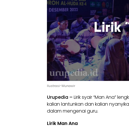
Ilustrasi-Munawir
Urupedia
–
Lirik
syair “Man Ana” leng
kalian lantunkan dan kalian nyanyik
dalam mengenai
guru
.
Lirik Man Ana