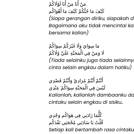
مَنْ أَنَا مَنْ أَنَا لَوْلَاكُمْ
كَيْفَ مَا حُبُّكُمْ كَيْفَ مَا أَهْوَاكُم
(Siapa gerangan diriku, siapakah d
Bagaimana aku tidak mencintai ka
bersama kalian)
مَا سِوَايَ وَلَا غَيْرَكُمْ سِوَاكُمْ
لَا وَمَنْ فِي الْمَحَبَّةِ عَلَيَّ وُلَاكُمْ
(Tiada selainku juga tiada selain
cinta selain engkau dalam hatiku)
أَنْتُمْ أَنْتُمْ مُرَادِيْ وَأَنْتُمْ قَصْدِي
لَيْسَ فِي الْمَحَبَّةِ سِوَاكُمْ عِنْدِي
Kalianlah, kalianlah dambaanku d
cintaku selain engkau di sisiku..
كُلُّمَا زَادَنِي فِي هَوَاكُم وَجْدِي
قُلْتُ يَا سَادَتِي مُحْجَتِي تَفْدَكُم
Setiap kali bertambah rasa cintak