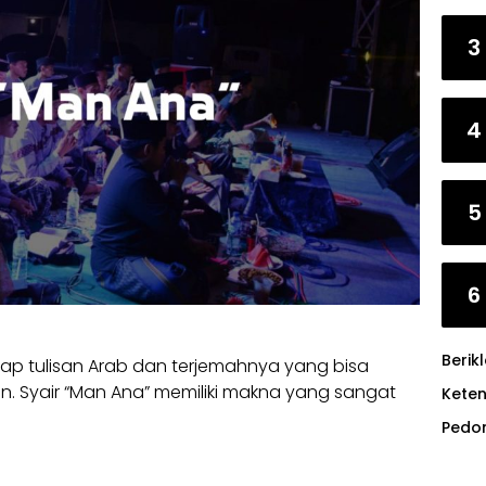
3
4
5
6
Berik
kap tulisan Arab dan terjemahnya yang bisa
an. Syair “Man Ana” memiliki makna yang sangat
Kete
Pedo