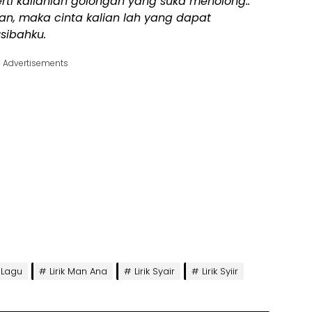
rti kalianlah golongan yang suka menolong..
ian, maka cinta kalian lah yang dapat
ibahku.
Advertisements
k Lagu
Lirik Man Ana
Lirik Syair
Lirik Syiir