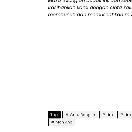
Maka tolonglah budak ini, dan sepe
Kasihanilah kami dengan cinta kal
membunuh dan memusnahkan mus
Tag:
Guru Bangsa
Lirik
Liri
Man Ana