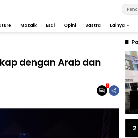
ature
Mozaik
Esai
Opini
Sastra
Lainya
Po
gkap dengan Arab dan
2
2