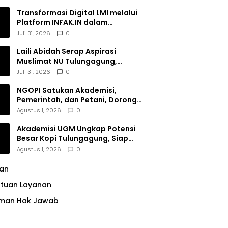
Transformasi Digital LMI melalui
Platform INFAK.IN dalam
Meningkatkan Penghimpunan
Juli 31, 2026
0
Dana Filantropi Islam
Laili Abidah Serap Aspirasi
Muslimat NU Tulungagung,
Dorong Penguatan Peran
Juli 31, 2026
0
Perempuan
NGOPI Satukan Akademisi,
Pemerintah, dan Petani, Dorong
Konservasi Hutan serta Daya
Agustus 1, 2026
0
Saing Kopi Tulungagung
Akademisi UGM Ungkap Potensi
Besar Kopi Tulungagung, Siap
Bersaing di Pasar Nasional hingga
Agustus 1, 2026
0
Dunia
lan
ntuan Layanan
man Hak Jawab