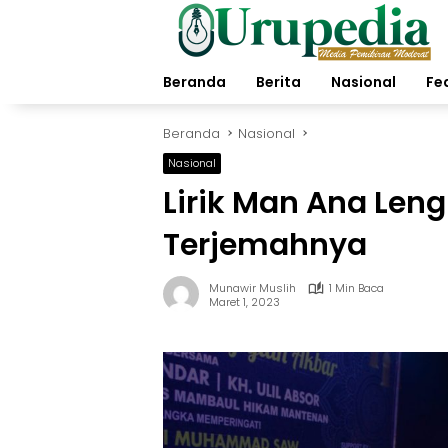
Langsung
ke
konten
Beranda
Berita
Nasional
Fe
Beranda
Nasional
Nasional
Lirik Man Ana Len
Terjemahnya
Munawir Muslih
1 Min Baca
Maret 1, 2023