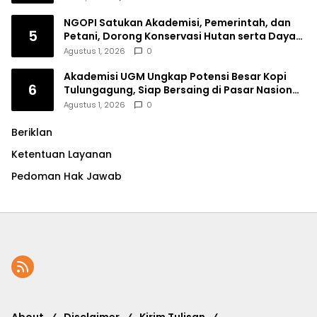
NGOPI Satukan Akademisi, Pemerintah, dan
5
Petani, Dorong Konservasi Hutan serta Daya
Saing Kopi Tulungagung
Agustus 1, 2026
0
Akademisi UGM Ungkap Potensi Besar Kopi
6
Tulungagung, Siap Bersaing di Pasar Nasional
hingga Dunia
Agustus 1, 2026
0
Beriklan
Ketentuan Layanan
Pedoman Hak Jawab