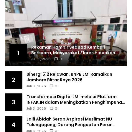
Rekaman Hampir Seabad Kembali
1
Bersuara, Masyarakat Flores Hidupkan
Lagi Ingatan Leluhur
Juli 31, 2026
0
Sinergi 512 Relawan, RNPB LMI Ramaikan
2
Jambore Blitar Raya 2026
Juli 31, 2026
0
Transformasi Digital LMI melalui Platform
3
INFAK.IN dalam Meningkatkan Penghimpunan
Dana Filantropi Islam
Juli 31, 2026
0
Laili Abidah Serap Aspirasi Muslimat NU
4
Tulungagung, Dorong Penguatan Peran
Perempuan
Juli 31, 2026
0