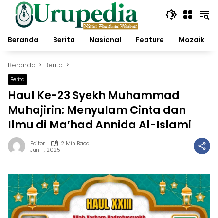
Langsung
ke
konten
Beranda
Berita
Nasional
Feature
Mozaik
Beranda
Berita
Berita
Haul Ke-23 Syekh Muhammad
Muhajirin: Menyulam Cinta dan
Ilmu di Ma’had Annida Al-Islami
Editor
2 Min Baca
Juni 1, 2025