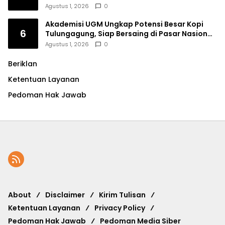
Saing Kopi Tulungagung
Agustus 1, 2026
0
Akademisi UGM Ungkap Potensi Besar Kopi
6
Tulungagung, Siap Bersaing di Pasar Nasional
hingga Dunia
Agustus 1, 2026
0
Beriklan
Ketentuan Layanan
Pedoman Hak Jawab
About
Disclaimer
Kirim Tulisan
Ketentuan Layanan
Privacy Policy
Pedoman Hak Jawab
Pedoman Media Siber