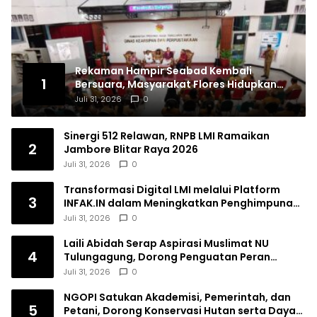
Rekaman Hampir Seabad Kembali
1
Bersuara, Masyarakat Flores Hidupkan
Lagi Ingatan Leluhur
Juli 31, 2026
0
Sinergi 512 Relawan, RNPB LMI Ramaikan
2
Jambore Blitar Raya 2026
Juli 31, 2026
0
Transformasi Digital LMI melalui Platform
3
INFAK.IN dalam Meningkatkan Penghimpunan
Dana Filantropi Islam
Juli 31, 2026
0
Laili Abidah Serap Aspirasi Muslimat NU
4
Tulungagung, Dorong Penguatan Peran
Perempuan
Juli 31, 2026
0
NGOPI Satukan Akademisi, Pemerintah, dan
5
Petani, Dorong Konservasi Hutan serta Daya