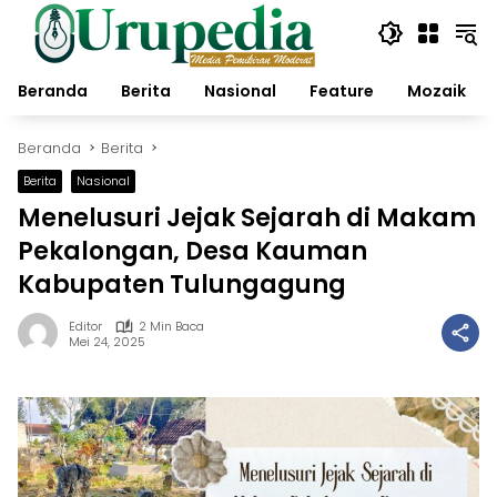
Langsung
ke
konten
Beranda
Berita
Nasional
Feature
Mozaik
Beranda
Berita
Berita
Nasional
Menelusuri Jejak Sejarah di Makam
Pekalongan, Desa Kauman
Kabupaten Tulungagung
Editor
2 Min Baca
Mei 24, 2025