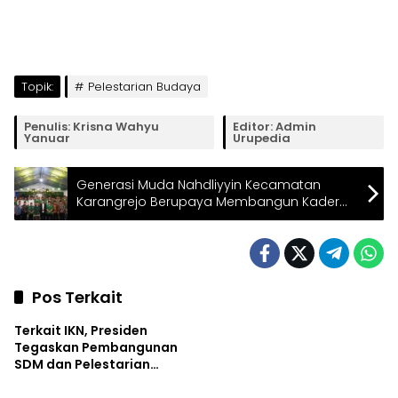
Topik:
Pelestarian Budaya
Penulis: Krisna Wahyu
Editor: Admin
Yanuar
Urupedia
Generasi Muda Nahdliyyin Kecamatan
Karangrejo Berupaya Membangun Kader
Progresif dan Berintegritas Melalui Event
Perdana yang Kolaboratif
Pos Terkait
Terkait IKN, Presiden
Tegaskan Pembangunan
SDM dan Pelestarian
Budaya