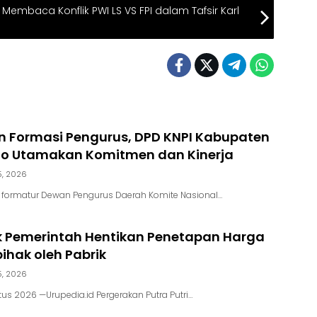
 Membaca Konflik PWI LS VS FPI dalam Tafsir Karl
 Formasi Pengurus, DPD KNPI Kabupaten
go Utamakan Komitmen dan Kinerja
5, 2026
m formatur Dewan Pengurus Daerah Komite Nasional…
k Pemerintah Hentikan Penetapan Harga
hak oleh Pabrik
5, 2026
us 2026 —Urupedia.id Pergerakan Putra Putri…