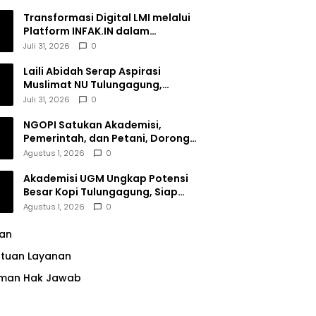
Transformasi Digital LMI melalui
Platform INFAK.IN dalam
Meningkatkan Penghimpunan
Juli 31, 2026
0
Dana Filantropi Islam
Laili Abidah Serap Aspirasi
Muslimat NU Tulungagung,
Dorong Penguatan Peran
Juli 31, 2026
0
Perempuan
NGOPI Satukan Akademisi,
Pemerintah, dan Petani, Dorong
Konservasi Hutan serta Daya
Agustus 1, 2026
0
Saing Kopi Tulungagung
Akademisi UGM Ungkap Potensi
Besar Kopi Tulungagung, Siap
Bersaing di Pasar Nasional hingga
Agustus 1, 2026
0
Dunia
lan
ntuan Layanan
man Hak Jawab