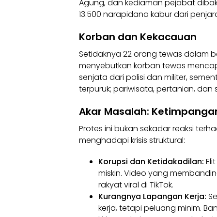
Agung, dan kediaman pejabat dibakar
13.500 narapidana kabur dari penjar
Korban dan Kekacauan
Setidaknya 22 orang tewas dalam 
menyebutkan korban tewas mencap
senjata dari polisi dan militer, semen
terpuruk; pariwisata, pertanian, dan 
Akar Masalah: Ketimpanga
Protes ini bukan sekadar reaksi terh
menghadapi krisis struktural:
Korupsi dan Ketidakadilan:
Eli
miskin. Video yang membandin
rakyat viral di TikTok.
Kurangnya Lapangan Kerja:
Se
kerja, tetapi peluang minim. 