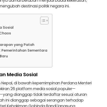
nya damai berubah menjadi badai kekerasan,
ngubah destinasi politik negara ini.
a Sosial
 Chaos
Harapan yang Patah
k Pemerintahan Sementara
 Baru
an Media Sosial
 Nepal, di bawah kepemimpinan Perdana Menteri
iran 26 platform media sosial populer—
—yang dianggap tidak terdaftar sesuai aturan
kah ini dianggap sebagai serangan terhadap
teri Kehakiman Gobinda Bandi langsung