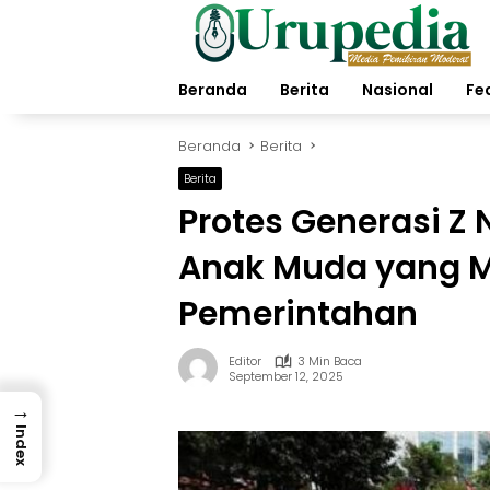
Langsung
ke
konten
Beranda
Berita
Nasional
Fe
Beranda
Berita
Berita
Protes Generasi Z
Anak Muda yang 
Pemerintahan
Editor
3 Min Baca
September 12, 2025
→
Index