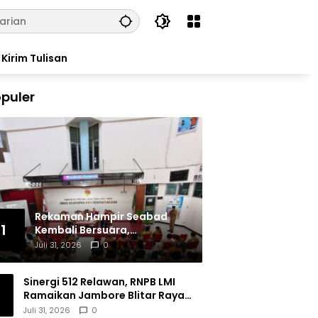
Kirim Tulisan
puler
Rekaman Hampir Seabad
1
Kembali Bersuara,
Masyarakat Flores Hidupkan
Juli 31, 2026
0
Lagi Ingatan Leluhur
Sinergi 512 Relawan, RNPB LMI
Ramaikan Jambore Blitar Raya
2026
Juli 31, 2026
0