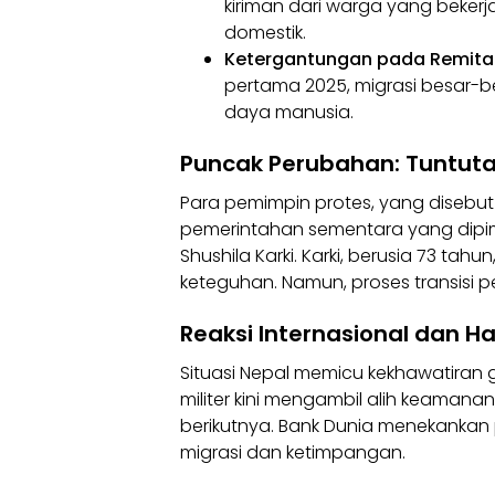
kiriman dari warga yang beker
domestik.
Ketergantungan pada Remitan
pertama 2025, migrasi besar-b
daya manusia.
Puncak Perubahan: Tuntut
Para pemimpin protes, yang disebu
pemerintahan sementara yang dip
Shushila Karki. Karki, berusia 73 ta
keteguhan. Namun, proses transisi pe
Reaksi Internasional dan H
Situasi Nepal memicu kekhawatiran 
militer kini mengambil alih keaman
berikutnya. Bank Dunia menekankan
migrasi dan ketimpangan.