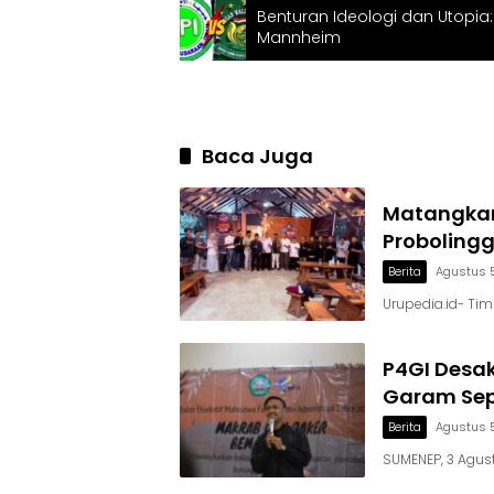
Benturan Ideologi dan Utopia:
Mannheim
Baca Juga
Matangkan
Proboling
Berita
Agustus 
Urupedia.id- Ti
P4GI Desa
Garam Sepi
Berita
Agustus 
SUMENEP, 3 Agust