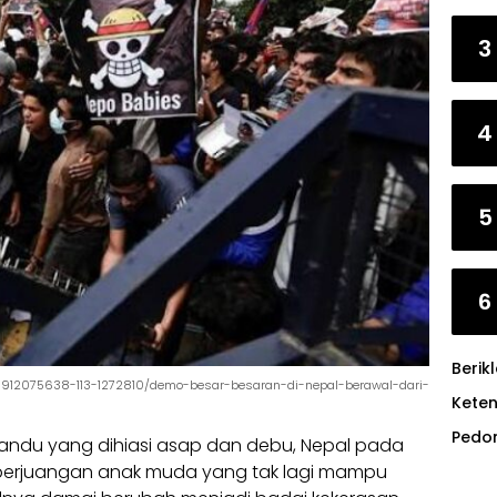
3
4
5
6
Berik
0912075638-113-1272810/demo-besar-besaran-di-nepal-berawal-dari-
Kete
Pedo
andu yang dihiasi asap dan debu, Nepal pada
 perjuangan anak muda yang tak lagi mampu