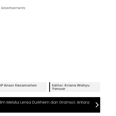
Advertisements
C GP Ansor Kecamatan
Editor: Krisna Wahyu
Yanuar
m Melalui Lensa Durkheim dan Gramsci: Antara