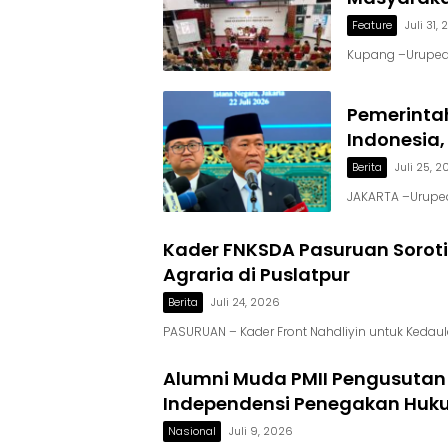
Feature
Juli 31,
Kupang –Uruped
Pemerintah
Indonesia,
Berita
Juli 25, 
JAKARTA –Urupedi
Kader FNKSDA Pasuruan Soroti E
Agraria di Puslatpur
Berita
Juli 24, 2026
PASURUAN – Kader Front Nahdliyin untuk Keda
Alumni Muda PMII Pengusutan
Independensi Penegakan Hu
Nasional
Juli 9, 2026