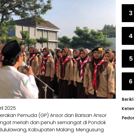
3
4
5
6
Berik
il 2025
Kete
1 Gerakan Pemuda (GP) Ansor dan Barisan Ansor
Pedo
angat meriah dan penuh semangat di Pondok
n Bululawang, Kabupaten Malang. Mengusung