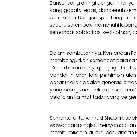
Banser yang diiringi dengan menyan
yang gagah, tegas, dan penuh sem
para santri. Dengan spontan, para sa
secara serempak, memenuhi lapan
semangat solidaritas, kedisiplinan, d
Dalam sambutannya, Komandan Fai
membangkitkan semangat para sant
“Santri bukan hanya penjaga tradisi
pondok ini akan lahir pemimpin, ula
besar ! Kalian adalah generasi em
yang paling kuat dalam pesantren
pelafalan kalimat takbir yang berge
Sementara itu, Ahmad Shobirin, sel
wawancara singkat menyampaikan ba
membumikan nilai-nilai perjuangan 