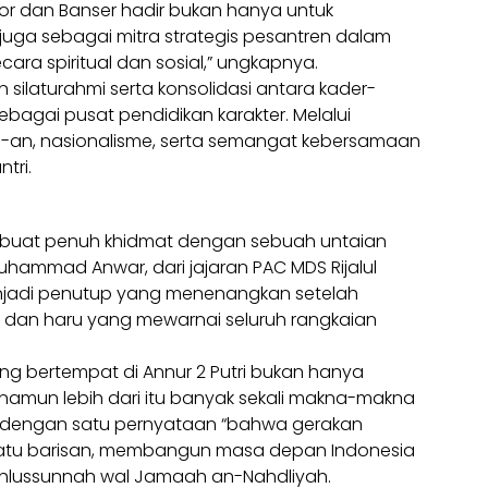
or dan Banser hadir bukan hanya untuk
uga sebagai mitra strategis pesantren dalam
ra spiritual dan sosial,” ungkapnya.
 silaturahmi serta konsolidasi antara kader-
agai pusat pendidikan karakter. Melalui
 NU-an, nasionalisme, serta semangat kebersamaan
tri.
ibuat penuh khidmat dengan sebuah untaian
hammad Anwar, dari jajaran PAC MDS Rijalul
enjadi penutup yang menenangkan setelah
dan haru yang mewarnai seluruh rangkaian
ang bertempat di Annur 2 Putri bukan hanya
 namun lebih dari itu banyak sekali makna-makna
i, dengan satu pernyataan “bahwa gerakan
satu barisan, membangun masa depan Indonesia
m Ahlussunnah wal Jamaah an-Nahdliyah.