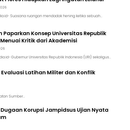
 2026
ia.id- Suasana ruangan mendadak hening ketika sebuah…
 Paparkan Konsep Universitas Republik
 Menuai Kritik dari Akademisi
2026
a.id- Gubernur Universitas Republik Indonesia (URI) sekaligus…
valuasi Latihan Militer dan Konflik
ulatan Sumber…
 Dugaan Korupsi Jampidsus Ujian Nyata
kum