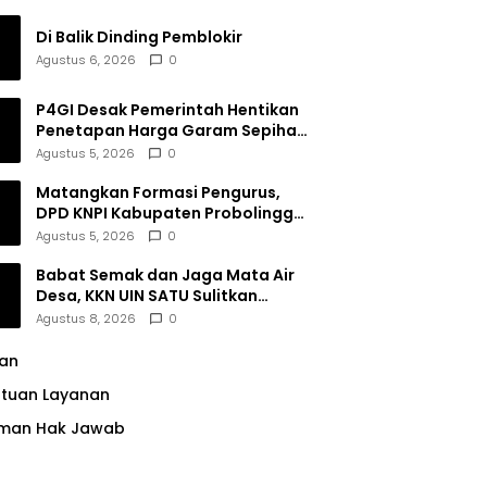
Di Balik Dinding Pemblokir
Agustus 6, 2026
0
P4GI Desak Pemerintah Hentikan
Penetapan Harga Garam Sepihak
oleh Pabrik
Agustus 5, 2026
0
Matangkan Formasi Pengurus,
DPD KNPI Kabupaten Probolinggo
Utamakan Komitmen dan Kinerja
Agustus 5, 2026
0
Babat Semak dan Jaga Mata Air
Desa, KKN UIN SATU Sulitkan
Resiko Pencemaran di Sumber
Agustus 8, 2026
0
Ngumbul
lan
ntuan Layanan
man Hak Jawab