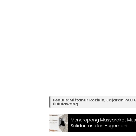
Penulis: Miftahur Rozikin, Jajaran PA
Bululawang
Meneropong Masyarakat Musli
Solidaritas dan Hegemoni