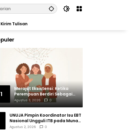
Kirim Tulisan
puler
Merajut Eksistensi: Ketika
1
Perempuan Berdiri Sebagai
Subjek
Agustus 3, 2026
0
UNUJA Pimpin Koordinator Isu EBT
Nasional Ungguli ITB pada Munas
BEM SI XIX
Agustus 2, 2026
0