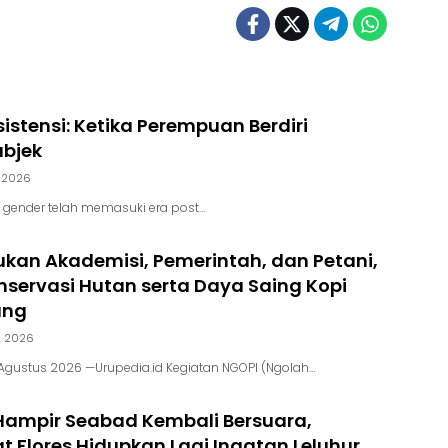
sistensi: Ketika Perempuan Berdiri
ubjek
, 2026
i gender telah memasuki era post…
kan Akademisi, Pemerintah, dan Petani,
servasi Hutan serta Daya Saing Kopi
ung
, 2026
Agustus 2026 —Urupedia.id Kegiatan NGOPI (Ngolah…
ampir Seabad Kembali Bersuara,
 Flores Hidupkan Lagi Ingatan Leluhur