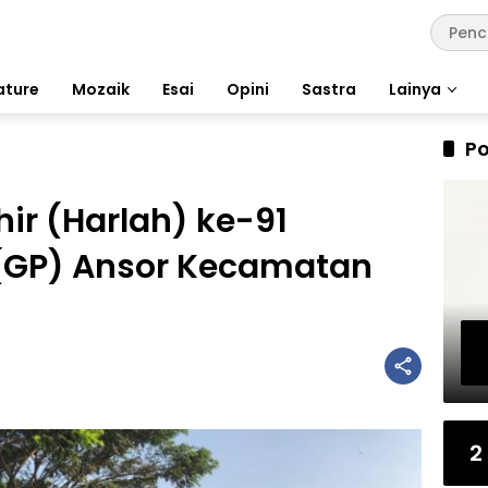
ature
Mozaik
Esai
Opini
Sastra
Lainya
Po
hir (Harlah) ke-91
(GP) Ansor Kecamatan
2