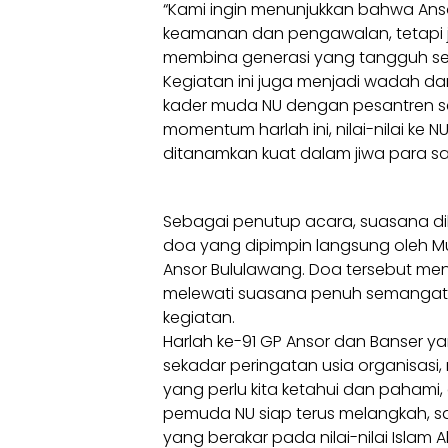
“Kami ingin menunjukkan bahwa Ans
keamanan dan pengawalan, tetapi j
membina generasi yang tangguh seca
Kegiatan ini juga menjadi wadah dan
kader muda NU dengan pesantren seb
momentum harlah ini, nilai-nilai ke
ditanamkan kuat dalam jiwa para san
Sebagai penutup acara, suasana d
doa yang dipimpin langsung oleh Mu
Ansor Bululawang. Doa tersebut m
melewati suasana penuh semangat 
kegiatan.
Harlah ke-91 GP Ansor dan Banser y
sekadar peringatan usia organisasi,
yang perlu kita ketahui dan paham
pemuda NU siap terus melangkah, 
yang berakar pada nilai-nilai Isla