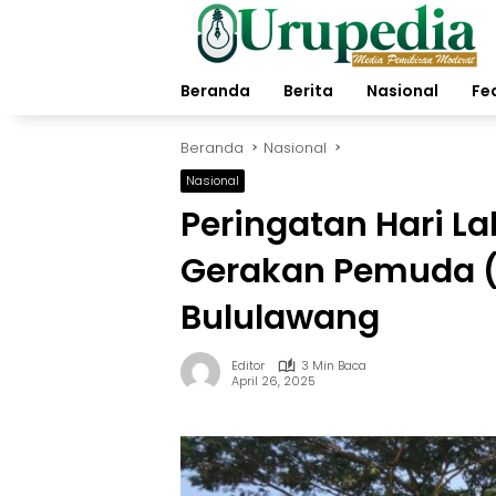
Langsung
ke
konten
Beranda
Berita
Nasional
Fe
Beranda
Nasional
Nasional
Peringatan Hari La
Gerakan Pemuda 
Bululawang
Editor
3 Min Baca
April 26, 2025