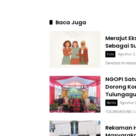
Baca Juga
Merajut Ek
Sebagai S
Esai
Agustus 3
Dewasa ini relas
NGOPI Satu
Dorong Kon
Tulungag
Berita
Agustus 1
TULUNGAGUNG, 1 
Rekaman H
Masyarakat