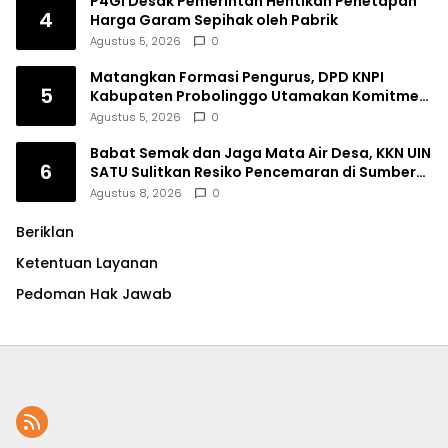
P4GI Desak Pemerintah Hentikan Penetapan
4
Harga Garam Sepihak oleh Pabrik
Agustus 5, 2026
0
Matangkan Formasi Pengurus, DPD KNPI
5
Kabupaten Probolinggo Utamakan Komitmen
dan Kinerja
Agustus 5, 2026
0
Babat Semak dan Jaga Mata Air Desa, KKN UIN
6
SATU Sulitkan Resiko Pencemaran di Sumber
Ngumbul
Agustus 8, 2026
0
Beriklan
Ketentuan Layanan
Pedoman Hak Jawab