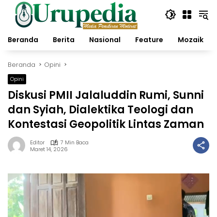
Langsung
ke
konten
Beranda
Berita
Nasional
Feature
Mozaik
Beranda
Opini
Opini
Diskusi PMII Jalaluddin Rumi, Sunni
dan Syiah, Dialektika Teologi dan
Kontestasi Geopolitik Lintas Zaman
Editor
7 Min Baca
Maret 14, 2026