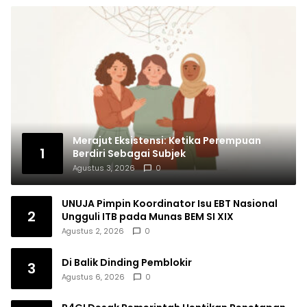
Merajut Eksistensi: Ketika Perempuan
1
Berdiri Sebagai Subjek
Agustus 3, 2026
0
UNUJA Pimpin Koordinator Isu EBT Nasional
2
Ungguli ITB pada Munas BEM SI XIX
Agustus 2, 2026
0
Di Balik Dinding Pemblokir
3
Agustus 6, 2026
0