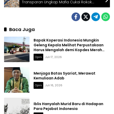
Transparan Ungkap Mafia Cukai Rokok
Ilegal
Baca Juga
Bapak Koperasi Indonesia Mungkin
Geleng Kepala Melihat Perpustakaan
Harus Mengalah demi Kopdes Merah
Putih
Opini
Juli 17, 2026
Menjaga Batas Syariat, Merawat
Kemuliaan Adab
Opini
Juli 16, 2026
Iblis Hanyalah Murid Baru di Hadapan
Para Pejabat Indonesia