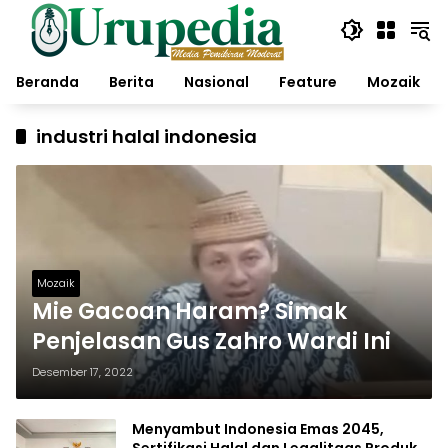
Langsung
ke
konten
Beranda
Berita
Nasional
Feature
Mozaik
industri halal indonesia
Mozaik
Mie Gacoan Haram? Simak
Penjelasan Gus Zahro Wardi Ini
Desember 17, 2022
Menyambut Indonesia Emas 2045,
Sertifikasi Halal dan Legalitaas Produk