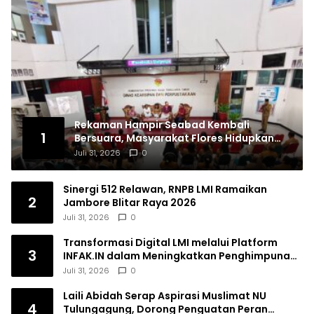
Rekaman Hampir Seabad Kembali
1
Bersuara, Masyarakat Flores Hidupkan
Lagi Ingatan Leluhur
Juli 31, 2026
0
Sinergi 512 Relawan, RNPB LMI Ramaikan
2
Jambore Blitar Raya 2026
Juli 31, 2026
0
Transformasi Digital LMI melalui Platform
3
INFAK.IN dalam Meningkatkan Penghimpunan
Dana Filantropi Islam
Juli 31, 2026
0
Laili Abidah Serap Aspirasi Muslimat NU
4
Tulungagung, Dorong Penguatan Peran