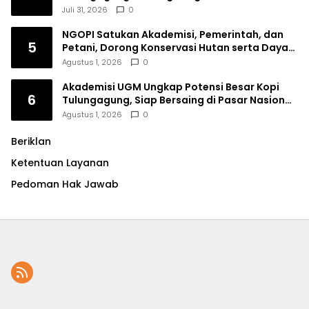
Perempuan
Juli 31, 2026
0
NGOPI Satukan Akademisi, Pemerintah, dan
5
Petani, Dorong Konservasi Hutan serta Daya
Saing Kopi Tulungagung
Agustus 1, 2026
0
Akademisi UGM Ungkap Potensi Besar Kopi
6
Tulungagung, Siap Bersaing di Pasar Nasional
hingga Dunia
Agustus 1, 2026
0
Beriklan
Ketentuan Layanan
Pedoman Hak Jawab