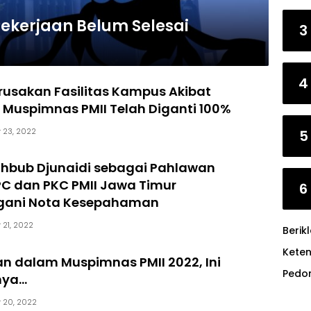
 Pekerjaan Belum Selesai
3
4
erusakan Fasilitas Kampus Akibat
Muspimnas PMII Telah Diganti 100%
 23, 2022
5
hbub Djunaidi sebagai Pahlawan
PC dan PKC PMII Jawa Timur
6
gani Nota Kesepahaman
 21, 2022
Berik
Kete
n dalam Muspimnas PMII 2022, Ini
Pedo
nya…
 20, 2022