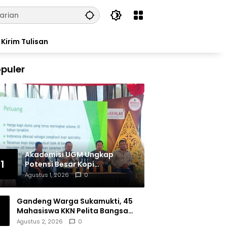
Kirim Tulisan
puler
Akademisi UGM Ungkap
1
Potensi Besar Kopi
Tulungagung, Siap Bersaing
Agustus 1, 2026
0
di Pasar Nasional hingga
Dunia
Gandeng Warga Sukamukti, 45
Mahasiswa KKN Pelita Bangsa
Bersihkan Drainase Desa
Agustus 2, 2026
0