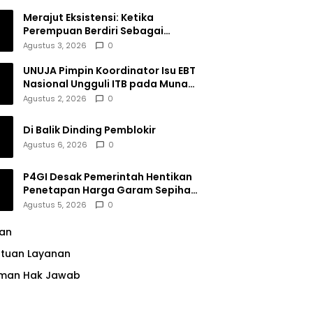
Merajut Eksistensi: Ketika
Perempuan Berdiri Sebagai
Subjek
Agustus 3, 2026
0
UNUJA Pimpin Koordinator Isu EBT
Nasional Ungguli ITB pada Munas
BEM SI XIX
Agustus 2, 2026
0
Di Balik Dinding Pemblokir
Agustus 6, 2026
0
P4GI Desak Pemerintah Hentikan
Penetapan Harga Garam Sepihak
oleh Pabrik
Agustus 5, 2026
0
lan
ntuan Layanan
man Hak Jawab