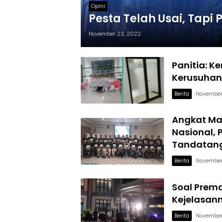
Opini
Pesta Telah Usai, Tapi
November 23, 2022
Panitia: K
Kerusuhan 
Berita
November
Angkat Ma
Nasional, 
Tandatan
Berita
November
Soal Prema
Kejelasan
Berita
November