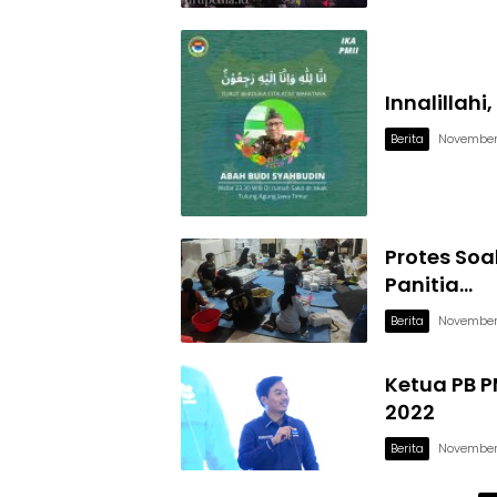
Innalillah
Berita
November
Protes Soa
Panitia…
Berita
November
Ketua PB 
2022
Berita
November 