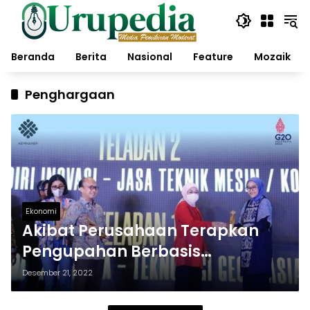
Langsung
ke
konten
Beranda
Berita
Nasional
Feature
Mozaik
Penghargaan
Ekonomi
Akibat Perusahaan Terapkan
Pengupahan Berbasis
Produktivitas, Begini Reaksi
Desember 21, 2022
Kemnaker