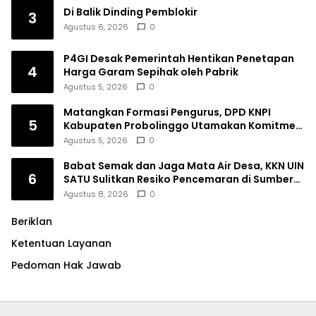
Di Balik Dinding Pemblokir
3
Agustus 6, 2026
0
P4GI Desak Pemerintah Hentikan Penetapan
4
Harga Garam Sepihak oleh Pabrik
Agustus 5, 2026
0
Matangkan Formasi Pengurus, DPD KNPI
5
Kabupaten Probolinggo Utamakan Komitmen
dan Kinerja
Agustus 5, 2026
0
Babat Semak dan Jaga Mata Air Desa, KKN UIN
6
SATU Sulitkan Resiko Pencemaran di Sumber
Ngumbul
Agustus 8, 2026
0
Beriklan
Ketentuan Layanan
Pedoman Hak Jawab