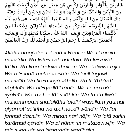
شَارِبِيْنَ. بِأَكْوَابٍ وَّأَبَارِيْقَ وَكَأْسٍ مِّنْ مَعِيْن. مَعَ الَّذِيْنَ أَنْعَمْتَ عَلَيْهِمْ
مِنَ النَّبِيِّيْنَ وَالصِّدِّيْقِيْنَ وَالشُّهَدَآءِ وَالصَّالِحِيْنَ وَحَسُنَ أُولئِكَ رَفِيْقًا.
ذلِكَ الْفَضْلُ مِنَ اللهِ وَكَفَى بِاللهِ عَلِيْمًا. اَللهُمَّ اجْعَلْنَا فِى هٰذِهِ لَيْلَةِ
الشَّهْرِالشَّرِيْفَةِ الْمُبَارَكَةِ مِنَ السُّعَدَاءِ الْمَقْبُوْلِيْنَ. وَلاَتَجْعَلْنَا مِنَ
اْلأَشْقِيَاءِ الْمَرْدُوْدِيْنَ. وَصَلَّى اللهُ عَلَى سَيِّدِنَا مُحَمَّدٍ وَآلِه وَصَحْبِه
أَجْمَعِيْنَ. بِرَحْمَتِكَ يَاأَرْحَمَ الرَّاحِمِيْنَ وَالْحَمْدُ لِلّهِ رَبِّ الْعَالَمِيْنَ
Allâhummaj‘alnâ bil îmâni kâmilîn. Wa lil farâidli
muaddîn. Wa lish-shlâti hâfidhîn. Wa liz-zakâti
fâ‘ilîn. Wa lima ‘indaka thâlibîn. Wa li ‘afwika râjîn.
Wa bil-hudâ mutamassikîn. Wa ‘anil laghwi
mu‘ridlîn. Wa fid-dunyâ zâhdîn. Wa fil ‘âkhirati
râghibîn. Wa bil-qadlâ’I râdlîn. Wa lin na‘mâ’I
syâkirîn. Wa ‘alal balâ’i shâbirîn. Wa tahta liwâ’i
muhammadin shallallâhu ‘alaihi wasallam yaumal
qiyâmati sâ’irîna wa alal haudli wâridîn. Wa ilal
jannati dâkhilîn. Wa minan nâri nâjîn. Wa ‘alâ sariirl
karâmati qâ’idîn. Wa bi hûrun ‘in mutazawwijîn. Wa
min sundusin wa istabraqîn wadîbâjin