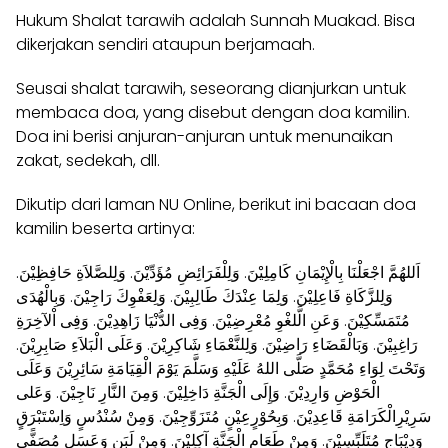
Hukum Shalat tarawih adalah Sunnah Muakad. Bisa
dikerjakan sendiri ataupun berjamaah.
Seusai shalat tarawih, seseorang dianjurkan untuk
membaca doa, yang disebut dengan doa kamilin.
Doa ini berisi anjuran-anjuran untuk menunaikan
zakat, sedekah, dll.
Dikutip dari laman NU Online, berikut ini bacaan doa
kamilin beserta artinya:
اَللهُمَّ اجْعَلْنَا بِالْإِيْمَانِ كَامِلِيْنَ. وَلِلْفَرَائِضِ مُؤَدِّيْنَ. وَلِلصَّلاَةِ حَافِظِيْنَ.
وَلِلزَّكَاةِ فَاعِلِيْنَ. وَلِمَا عِنْدَكَ طَالِبِيْنَ. وَلِعَفْوِكَ رَاجِيْنَ. وَبِالْهُدَى
مُتَمَسِّكِيْنَ. وَعَنِ الَّلغْوِ مُعْرِضِيْنَ. وَفِى الدُّنْيَا زَاهِدِيْنَ. وَفِى اْلآخِرَةِ
رَاغِبِيْنَ. وَبَالْقَضَاءِ رَاضِيْنَ. وَلِلنَّعْمَاءِ شَاكِرِيْنَ. وَعَلَى الْبَلاَءِ صَابِرِيْنَ.
وَتَحْتَ لِوَاءِ مُحَمَّدٍ صَلَّى اللهُ عَلَيْهِ وَسَلَّمَ يَوْمَ الْقِيَامَةِ سَائِرِيْنَ وَعَلَى
الْحَوْضِ وَارِدِيْنَ. وَإِلَى الْجَنَّةِ دَاخِلِيْنَ. وَمِنَ النَّارِ نَاجِيْنَ. وَعَلى
سَرِيْرِالْكَرَامَةِ قَاعِدِيْنَ. وَبِحُوْرٍعِيْنٍ مُتَزَوِّجِيْنَ. وَمِنْ سُنْدُسٍ وَاِسْتَبْرَقٍ
وَدِيْبَاجٍ مُتَلَبِّسِيْنَ. وَمِنْ طَعَامِ الْجَنَّةِ آكِلِيْنَ. وَمِنْ لَبَنٍ وَعَسَلٍ مُصَفًّى