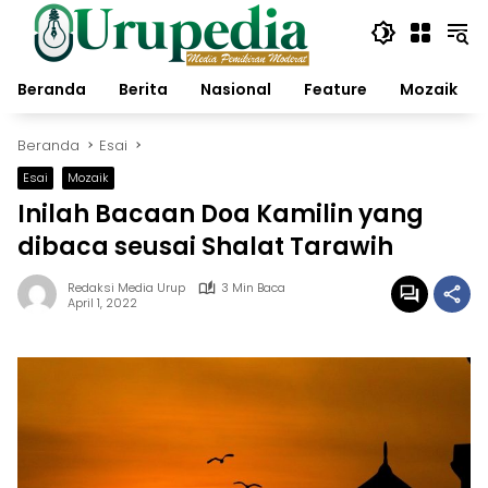
Langsung
ke
konten
Beranda
Berita
Nasional
Feature
Mozaik
Beranda
Esai
Esai
Mozaik
Inilah Bacaan Doa Kamilin yang
dibaca seusai Shalat Tarawih
Redaksi Media Urup
3 Min Baca
April 1, 2022