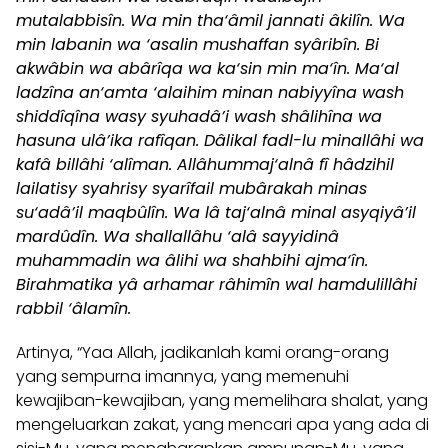
mutalabbisîn. Wa min tha‘âmil jannati âkilîn. Wa
min labanin wa ‘asalin mushaffan syâribîn. Bi
akwâbin wa abârîqa wa ka‘sin min ma‘în. Ma‘al
ladzîna an‘amta ‘alaihim minan nabiyyîna wash
shiddîqîna wasy syuhadâ’i wash shâlihîna wa
hasuna ulâ’ika rafîqan. Dâlikal fadl-lu minallâhi wa
kafâ billâhi ‘alîman. Allâhummaj‘alnâ fî hâdzihil
lailatisy syahrisy syarîfail mubârakah minas
su‘adâ’il maqbûlîn. Wa lâ taj‘alnâ minal asyqiyâ’il
mardûdîn. Wa shallallâhu ‘alâ sayyidinâ
muhammadin wa âlihi wa shahbihi ajma‘în.
Birahmatika yâ arhamar râhimîn wal hamdulillâhi
rabbil ‘âlamîn.
Artinya, “Yaa Allah, jadikanlah kami orang-orang
yang sempurna imannya, yang memenuhi
kewajiban-kewajiban, yang memelihara shalat, yang
mengeluarkan zakat, yang mencari apa yang ada di