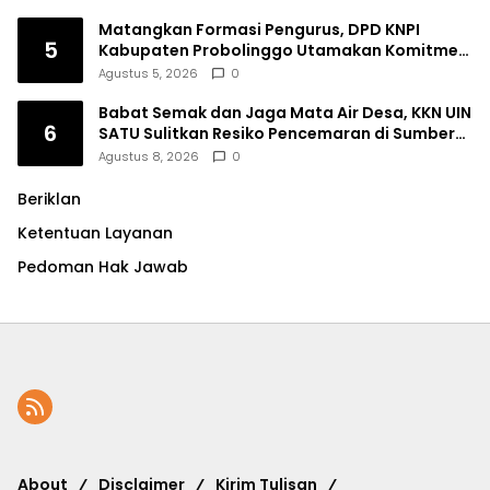
Matangkan Formasi Pengurus, DPD KNPI
5
Kabupaten Probolinggo Utamakan Komitmen
dan Kinerja
Agustus 5, 2026
0
Babat Semak dan Jaga Mata Air Desa, KKN UIN
6
SATU Sulitkan Resiko Pencemaran di Sumber
Ngumbul
Agustus 8, 2026
0
Beriklan
Ketentuan Layanan
Pedoman Hak Jawab
About
Disclaimer
Kirim Tulisan