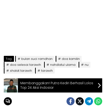
Tag:
bulan suci ramdhan
doa kamilin
doa selesai tarawih
nahdlatul ulama
nu
shalat tarawih
tarawih
Membanggakan! Putra Kediri Berhasil Lolos
Top 24 Aksi Indosiar