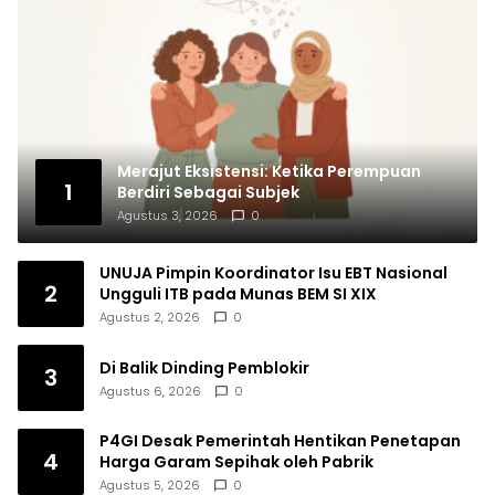
Merajut Eksistensi: Ketika Perempuan
1
Berdiri Sebagai Subjek
Agustus 3, 2026
0
UNUJA Pimpin Koordinator Isu EBT Nasional
2
Ungguli ITB pada Munas BEM SI XIX
Agustus 2, 2026
0
Di Balik Dinding Pemblokir
3
Agustus 6, 2026
0
P4GI Desak Pemerintah Hentikan Penetapan
4
Harga Garam Sepihak oleh Pabrik
Agustus 5, 2026
0