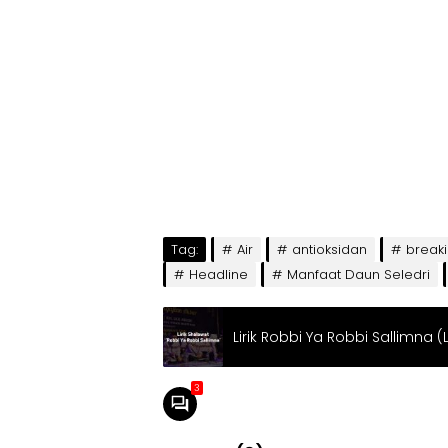
Tag:
Air
antioksidan
break
Headline
Manfaat Daun Seledri
Lirik Robbi Ya Robbi Sallimna (
3