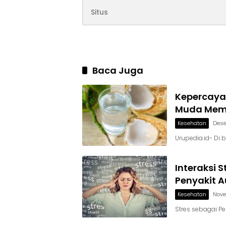
Baca Juga
Kepercaya
Muda Memp
Kesehatan
Dese
Urupedia.id- Di 
Interaksi 
Penyakit 
Kesehatan
Nove
Stres sebagai P