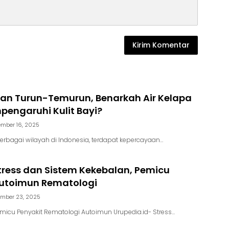
an Turun-Temurun, Benarkah Air Kelapa
engaruhi Kulit Bayi?
mber 16, 2025
berbagai wilayah di Indonesia, terdapat kepercayaan…
Stress dan Sistem Kekebalan, Pemicu
Autoimun Rematologi
mber 23, 2025
emicu Penyakit Rematologi Autoimun Urupedia.id- Stress…