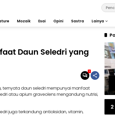
ature
Mozaik
Esai
Opini
Sastra
Lainya
Po
faat Daun Seledri yang
3
, ternyata daun seledri mempunyai manfaat
eledri atau apium graveolens mengandung
nutrisi
,
2
ledri juga terkandung
antioksidan
, vitamin,