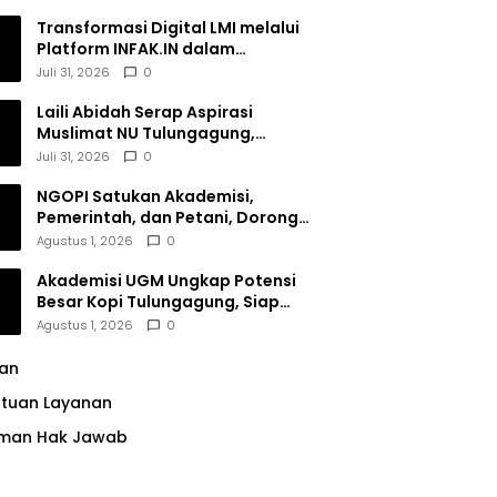
Transformasi Digital LMI melalui
Platform INFAK.IN dalam
Meningkatkan Penghimpunan
Juli 31, 2026
0
Dana Filantropi Islam
Laili Abidah Serap Aspirasi
Muslimat NU Tulungagung,
Dorong Penguatan Peran
Juli 31, 2026
0
Perempuan
NGOPI Satukan Akademisi,
Pemerintah, dan Petani, Dorong
Konservasi Hutan serta Daya
Agustus 1, 2026
0
Saing Kopi Tulungagung
Akademisi UGM Ungkap Potensi
Besar Kopi Tulungagung, Siap
Bersaing di Pasar Nasional hingga
Agustus 1, 2026
0
Dunia
lan
ntuan Layanan
man Hak Jawab