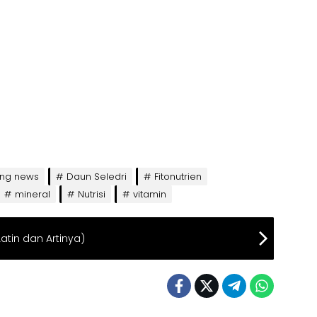
ing news
Daun Seledri
Fitonutrien
mineral
Nutrisi
vitamin
Latin dan Artinya)