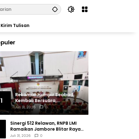
Kirim Tulisan
puler
Rekaman Hampir Seabad
1
Kembali Bersuara,
Masyarakat Flores Hidupkan
Juli 31, 2026
0
Lagi Ingatan Leluhur
Sinergi 512 Relawan, RNPB LMI
Ramaikan Jambore Blitar Raya
2026
Juli 31, 2026
0