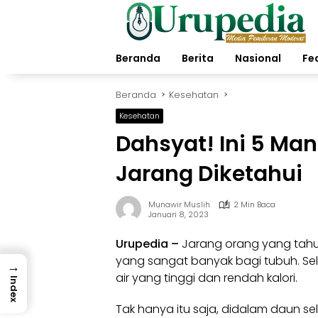
Langsung
ke
konten
Beranda
Berita
Nasional
Fe
Beranda
Kesehatan
Kesehatan
Dahsyat! Ini 5 Man
Jarang Diketahui
Munawir Muslih
2 Min Baca
Januari 8, 2023
Urupedia
–
Jarang orang yang tahu
yang sangat banyak bagi tubuh. S
→
air yang tinggi dan rendah kalori.
Index
Tak hanya itu saja, didalam daun se