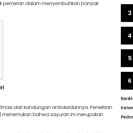
njadi pemeran dalam menyembuhkan banyak
3
4
5
6
ri
Berik
flmasi dari kandungan antioksidannya. Penelitian
Kete
ina) menemukan bahwa sayuran ini merupakan
Pedo