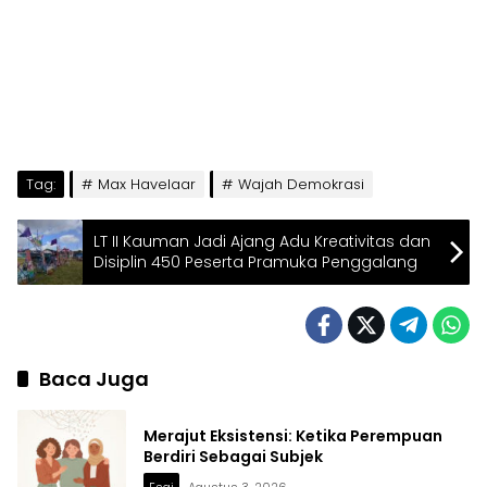
Tag:
Max Havelaar
Wajah Demokrasi
LT II Kauman Jadi Ajang Adu Kreativitas dan
Disiplin 450 Peserta Pramuka Penggalang
Baca Juga
Merajut Eksistensi: Ketika Perempuan
Berdiri Sebagai Subjek
Esai
Agustus 3, 2026