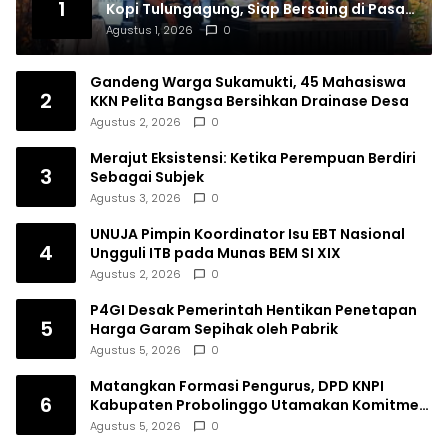
1
Kopi Tulungagung, Siap Bersaing di Pasar
Nasional hingga Dunia
Agustus 1, 2026
0
Gandeng Warga Sukamukti, 45 Mahasiswa
2
KKN Pelita Bangsa Bersihkan Drainase Desa
Agustus 2, 2026
0
Merajut Eksistensi: Ketika Perempuan Berdiri
3
Sebagai Subjek
Agustus 3, 2026
0
UNUJA Pimpin Koordinator Isu EBT Nasional
4
Ungguli ITB pada Munas BEM SI XIX
Agustus 2, 2026
0
P4GI Desak Pemerintah Hentikan Penetapan
5
Harga Garam Sepihak oleh Pabrik
Agustus 5, 2026
0
Matangkan Formasi Pengurus, DPD KNPI
6
Kabupaten Probolinggo Utamakan Komitmen
dan Kinerja
Agustus 5, 2026
0