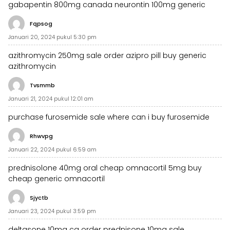
gabapentin 800mg canada
neurontin 100mg generic
Fqpsog
Januari 20, 2024 pukul 5:30 pm
azithromycin 250mg sale
order azipro pill
buy generic
azithromycin
Tvsmmb
Januari 21, 2024 pukul 12:01 am
purchase furosemide sale
where can i buy furosemide
Rhwvpg
Januari 22, 2024 pukul 6:59 am
prednisolone 40mg oral
cheap omnacortil 5mg
buy
cheap generic omnacortil
Sjyctb
Januari 23, 2024 pukul 3:59 pm
deltasone 10mg ca
order prednisone 10mg sale