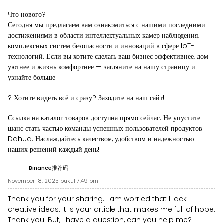
Что нового?
Сегодня мы предлагаем вам ознакомиться с нашими последними
достижениями в области интеллектуальных камер наблюдения,
комплексных систем безопасности и инноваций в сфере IoT-
технологий. Если вы хотите сделать ваш бизнес эффективнее, дом
уютнее и жизнь комфортнее — загляните на нашу страницу и
узнайте больше!
? Хотите видеть всё и сразу? Заходите на наш сайт!
Ссылка на каталог товаров доступна прямо сейчас. Не упустите
шанс стать частью команды успешных пользователей продуктов
Dahua. Наслаждайтесь качеством, удобством и надежностью
наших решений каждый день!
Binance推荐码
November 18, 2025 pukul 7:49 pm
Thank you for your sharing. I am worried that I lack
creative ideas. It is your article that makes me full of hope.
Thank you. But, I have a question, can you help me?