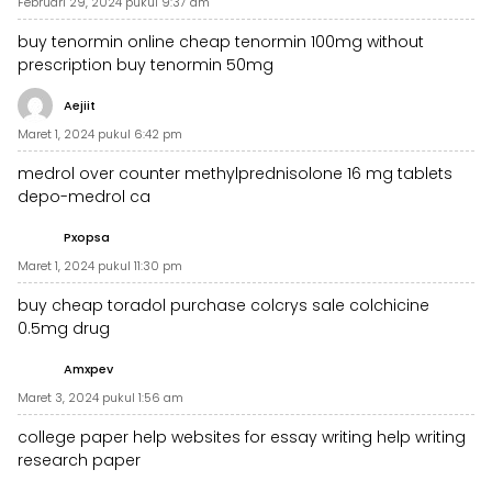
Februari 29, 2024 pukul 9:37 am
buy tenormin online cheap
tenormin 100mg without
prescription
buy tenormin 50mg
Aejiit
Maret 1, 2024 pukul 6:42 pm
medrol over counter
methylprednisolone 16 mg tablets
depo-medrol ca
Pxopsa
Maret 1, 2024 pukul 11:30 pm
buy cheap toradol
purchase colcrys sale
colchicine
0.5mg drug
Amxpev
Maret 3, 2024 pukul 1:56 am
college paper help
websites for essay writing
help writing
research paper