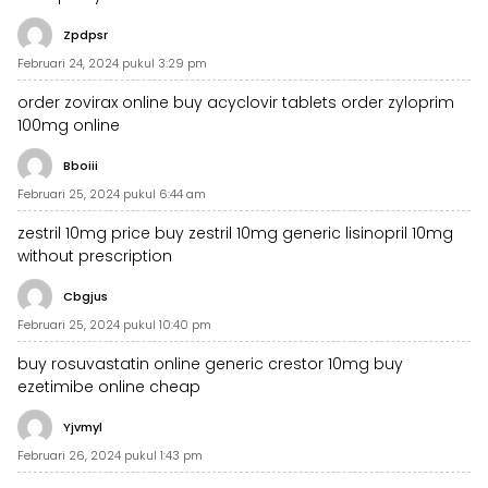
Zpdpsr
Februari 24, 2024 pukul 3:29 pm
order zovirax online
buy acyclovir tablets
order zyloprim
100mg online
Bboiii
Februari 25, 2024 pukul 6:44 am
zestril 10mg price
buy zestril 10mg generic
lisinopril 10mg
without prescription
Cbgjus
Februari 25, 2024 pukul 10:40 pm
buy rosuvastatin online
generic crestor 10mg
buy
ezetimibe online cheap
Yjvmyl
Februari 26, 2024 pukul 1:43 pm