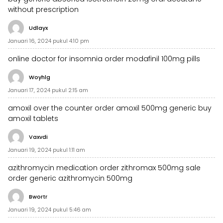
without prescription
Udlayx
Januari 16, 2024 pukul 4:10 pm
online doctor for insomnia
order modafinil 100mg pills
Woyhlg
Januari 17, 2024 pukul 2:15 am
amoxil over the counter
order amoxil 500mg generic
buy
amoxil tablets
Vaxvdi
Januari 19, 2024 pukul 1:11 am
azithromycin medication
order zithromax 500mg sale
order generic azithromycin 500mg
Bwortr
Januari 19, 2024 pukul 5:46 am