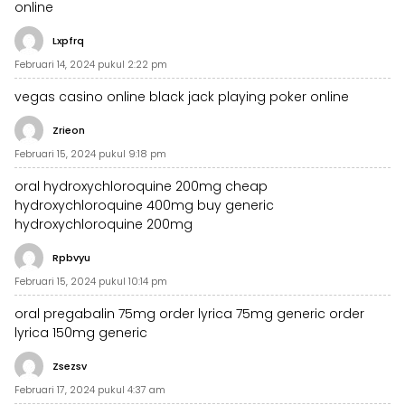
online
Lxpfrq
Februari 14, 2024 pukul 2:22 pm
vegas casino online
black jack
playing poker online
Zrieon
Februari 15, 2024 pukul 9:18 pm
oral hydroxychloroquine 200mg
cheap
hydroxychloroquine 400mg
buy generic
hydroxychloroquine 200mg
Rpbvyu
Februari 15, 2024 pukul 10:14 pm
oral pregabalin 75mg
order lyrica 75mg generic
order
lyrica 150mg generic
Zsezsv
Februari 17, 2024 pukul 4:37 am