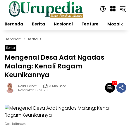
Langsung
ke
konten
Beranda
Berita
Nasional
Feature
Mozaik
Beranda
Berita
Berita
Mengenal Desa Adat Ngadas
Malang: Kenali Ragam
Keunikannya
72
Nella Hanatul
3 Min Baca
November 15, 2023
Dok. Istimewa