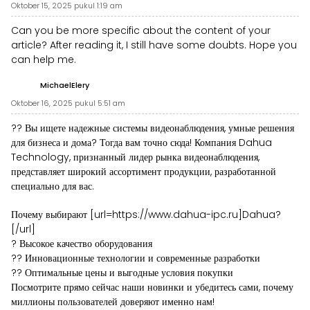
Oktober 15, 2025 pukul 1:19 am
Can you be more specific about the content of your
article? After reading it, I still have some doubts. Hope you
can help me.
MichaelElery
Oktober 16, 2025 pukul 5:51 am
?? Вы ищете надежные системы видеонаблюдения, умные решения
для бизнеса и дома? Тогда вам точно сюда! Компания Dahua
Technology, признанный лидер рынка видеонаблюдения,
представляет широкий ассортимент продукции, разработанной
специально для вас.
Почему выбирают [url=https://www.dahua-ipc.ru]Dahua?
[/url]
? Высокое качество оборудования
?? Инновационные технологии и современные разработки
?? Оптимальные цены и выгодные условия покупки
Посмотрите прямо сейчас наши новинки и убедитесь сами, почему
миллионы пользователей доверяют именно нам!