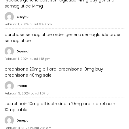
rybelsus generic
cost semaglutide 14mg
buy generic
semaglutide 14mg
Oxzyhu
Februari 1, 2024 pukul 9:40 pm
purchase semaglutide
order generic semaglutide
order
semaglutide
Dqeind
Februari 1, 2024 pukul 11:18 pm
prednisone 20mg pill
oral prednisone 10mg
buy
prednisone 40mg sale
Prxknh
Februari 3, 2024 pukul 1:07 pm
isotretinoin 10mg pill
isotretinoin 10mg oral
isotretinoin
10mg tablet
Drnepc
Februari 4, 2024 pukul 2:18 am