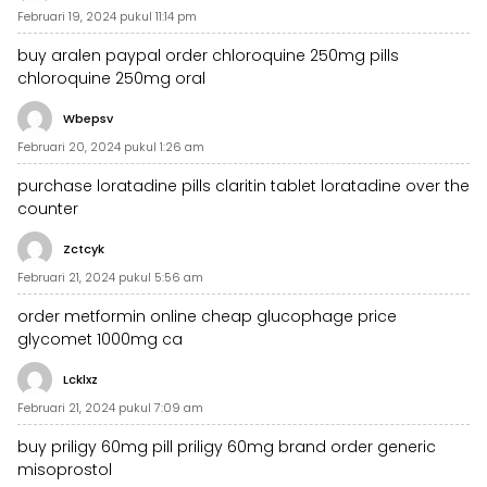
Februari 19, 2024 pukul 11:14 pm
buy aralen paypal
order chloroquine 250mg pills
chloroquine 250mg oral
Wbepsv
Februari 20, 2024 pukul 1:26 am
purchase loratadine pills
claritin tablet
loratadine over the
counter
Zctcyk
Februari 21, 2024 pukul 5:56 am
order metformin online cheap
glucophage price
glycomet 1000mg ca
Lcklxz
Februari 21, 2024 pukul 7:09 am
buy priligy 60mg pill
priligy 60mg brand
order generic
misoprostol