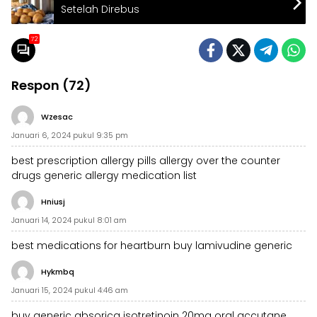
Setelah Direbus
72
Respon (72)
Wzesac
Januari 6, 2024 pukul 9:35 pm
best prescription allergy pills
allergy over the counter
drugs
generic allergy medication list
Hniusj
Januari 14, 2024 pukul 8:01 am
best medications for heartburn
buy lamivudine generic
Hykmbq
Januari 15, 2024 pukul 4:46 am
buy generic absorica
isotretinoin 20mg oral
accutane