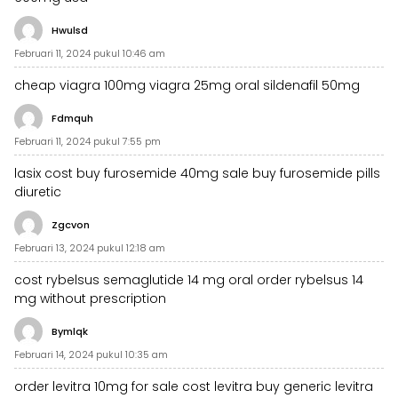
Hwulsd
Februari 11, 2024 pukul 10:46 am
cheap viagra 100mg
viagra 25mg
oral sildenafil 50mg
Fdmquh
Februari 11, 2024 pukul 7:55 pm
lasix cost
buy furosemide 40mg sale
buy furosemide pills
diuretic
Zgcvon
Februari 13, 2024 pukul 12:18 am
cost rybelsus
semaglutide 14 mg oral
order rybelsus 14
mg without prescription
Bymlqk
Februari 14, 2024 pukul 10:35 am
order levitra 10mg for sale
cost levitra
buy generic levitra