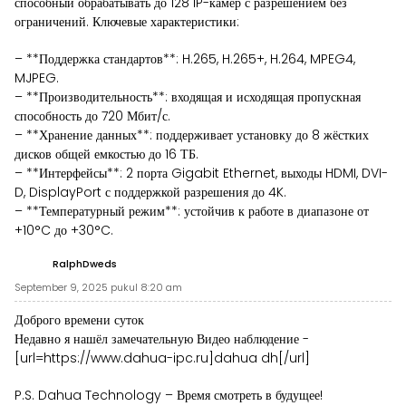
способный обрабатывать до 128 IP-камер с разрешением без
ограничений. Ключевые характеристики:
– **Поддержка стандартов**: H.265, H.265+, H.264, MPEG4,
MJPEG.
– **Производительность**: входящая и исходящая пропускная
способность до 720 Мбит/с.
– **Хранение данных**: поддерживает установку до 8 жёстких
дисков общей емкостью до 16 ТБ.
– **Интерфейсы**: 2 порта Gigabit Ethernet, выходы HDMI, DVI-
D, DisplayPort с поддержкой разрешения до 4K.
– **Температурный режим**: устойчив к работе в диапазоне от
+10°C до +30°C.
RalphDweds
September 9, 2025 pukul 8:20 am
Доброго времени суток
Недавно я нашёл замечательную Видео наблюдение -
[url=https://www.dahua-ipc.ru]dahua dh[/url]
P.S. Dahua Technology – Время смотреть в будущее!