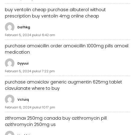
buy ventolin cheap
purchase albuterol without
prescription
buy ventolin 4mg online cheap
Dafhkg
Februari 5, 2024 pukul 6:42 am
purchase amoxicillin
order amoxicillin 1000mg pills
amoxil
medication
Dyyuui
Februari 5, 2024 pukul 7:22 pm
purchase amoxiclav generic
augmentin 625mg tablet
clavulanate where to buy
Vctuiq
Februari 6, 2024 pukul 10:17 pm
zithromax 250mg canada
buy azithromycin pill
azithromycin 250mg us