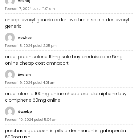
Vnehbj
Februari 7, 2024 pukul 11:01 am
cheap levoxyl generic
order levothroid sale
order levoxyl
generic
Acwhce
Februari 8, 2024 pukul 2:25 pm
order prednisolone 10mg sale
buy prednisolone 5mg
online cheap
cost omnacortil
Bwsizm
Februari 9, 2024 pukul 4:01 am
order clomid 100mg online cheap
oral clomiphene
buy
clomiphene 50mg online
Gwxebp
Februari 10, 2024 pukul 5:04 am
purchase gabapentin pills
order neurontin
gabapentin
600mg usa