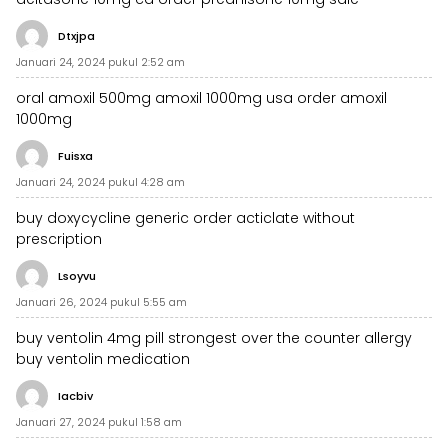
Dtxjpa
Januari 24, 2024 pukul 2:52 am
oral amoxil 500mg
amoxil 1000mg usa
order amoxil
1000mg
Fuisxa
Januari 24, 2024 pukul 4:28 am
buy doxycycline generic
order acticlate without
prescription
Lsoyvu
Januari 26, 2024 pukul 5:55 am
buy ventolin 4mg pill
strongest over the counter allergy
buy ventolin medication
Iacbiv
Januari 27, 2024 pukul 1:58 am