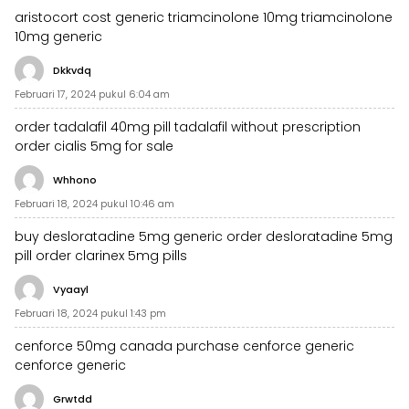
aristocort cost
generic triamcinolone 10mg
triamcinolone
10mg generic
Dkkvdq
Februari 17, 2024 pukul 6:04 am
order tadalafil 40mg pill
tadalafil without prescription
order cialis 5mg for sale
Whhono
Februari 18, 2024 pukul 10:46 am
buy desloratadine 5mg generic
order desloratadine 5mg
pill
order clarinex 5mg pills
Vyaayl
Februari 18, 2024 pukul 1:43 pm
cenforce 50mg canada
purchase cenforce generic
cenforce generic
Grwtdd