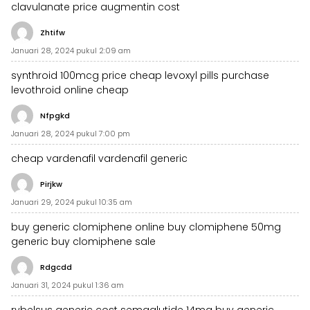
clavulanate price
augmentin cost
Zhtifw
Januari 28, 2024 pukul 2:09 am
synthroid 100mcg price
cheap levoxyl pills
purchase
levothroid online cheap
Nfpgkd
Januari 28, 2024 pukul 7:00 pm
cheap vardenafil
vardenafil generic
Pirjkw
Januari 29, 2024 pukul 10:35 am
buy generic clomiphene online
buy clomiphene 50mg
generic
buy clomiphene sale
Rdgcdd
Januari 31, 2024 pukul 1:36 am