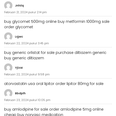
Jnhilq
Februari 21, 2024 pukul 2:14 pm
buy glycomet 500mg online
buy metformin 1000mg sale
order glycomet
Lrjjwc
Februari 22, 2024 pukul 3:45 pm
buy generic orlistat for sale
purchase diltiazem generic
buy generic diltiazem
Yjlzai
Februari 22, 2024 pukul 9:58 pm
atorvastatin usa
oral lipitor
order lipitor 80mg for sale
Bbdplh
Februari 23, 2024 pukul 10:05 pm
buy amlodipine for sale
order amlodipine 5mg online
cheap
buy norvasc medication