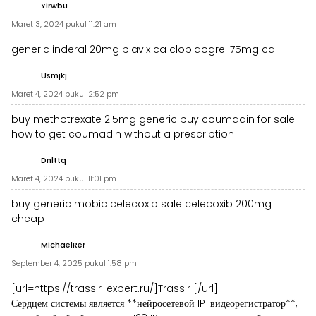
Yirwbu
Maret 3, 2024 pukul 11:21 am
generic inderal 20mg
plavix ca
clopidogrel 75mg ca
Usmjkj
Maret 4, 2024 pukul 2:52 pm
buy methotrexate 2.5mg generic
buy coumadin for sale
how to get coumadin without a prescription
Dnlttq
Maret 4, 2024 pukul 11:01 pm
buy generic mobic
celecoxib sale
celecoxib 200mg
cheap
MichaelRer
September 4, 2025 pukul 1:58 pm
[url=https://trassir-expert.ru/]Trassir [/url]!
Сердцем системы является **нейросетевой IP-видеорегистратор**,