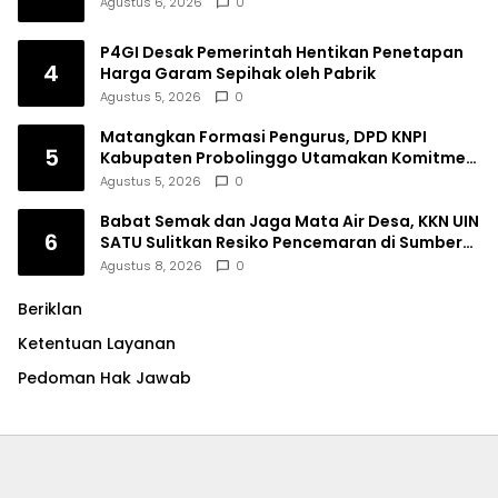
Agustus 6, 2026
0
P4GI Desak Pemerintah Hentikan Penetapan
4
Harga Garam Sepihak oleh Pabrik
Agustus 5, 2026
0
Matangkan Formasi Pengurus, DPD KNPI
5
Kabupaten Probolinggo Utamakan Komitmen
dan Kinerja
Agustus 5, 2026
0
Babat Semak dan Jaga Mata Air Desa, KKN UIN
6
SATU Sulitkan Resiko Pencemaran di Sumber
Ngumbul
Agustus 8, 2026
0
Beriklan
Ketentuan Layanan
Pedoman Hak Jawab