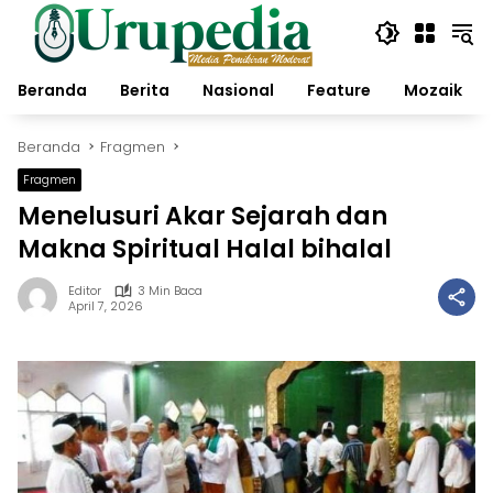
Langsung
ke
konten
Beranda
Berita
Nasional
Feature
Mozaik
Beranda
Fragmen
Fragmen
Menelusuri Akar Sejarah dan
Makna Spiritual Halal bihalal
Editor
3 Min Baca
April 7, 2026