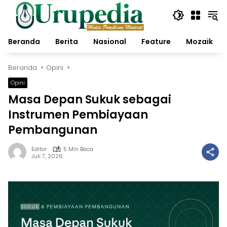
Langsung
ke
konten
Beranda
Berita
Nasional
Feature
Mozaik
Beranda
Opini
Opini
Masa Depan Sukuk sebagai
Instrumen Pembiayaan
Pembangunan
Editor
5 Min Baca
Juli 7, 2026