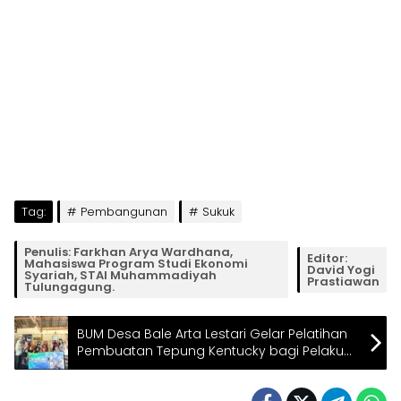
Tag:
Pembangunan
Sukuk
Penulis: Farkhan Arya Wardhana,
Editor:
Mahasiswa Program Studi Ekonomi
David Yogi
Syariah, STAI Muhammadiyah
Prastiawan
Tulungagung.
BUM Desa Bale Arta Lestari Gelar Pelatihan
Pembuatan Tepung Kentucky bagi Pelaku
UMKM dan Masyarakat