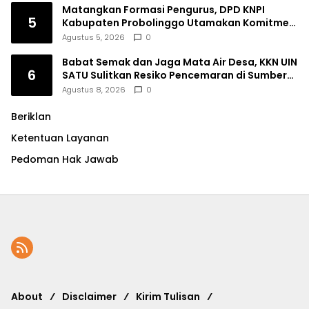
Matangkan Formasi Pengurus, DPD KNPI
5
Kabupaten Probolinggo Utamakan Komitmen
dan Kinerja
Agustus 5, 2026
0
Babat Semak dan Jaga Mata Air Desa, KKN UIN
6
SATU Sulitkan Resiko Pencemaran di Sumber
Ngumbul
Agustus 8, 2026
0
Beriklan
Ketentuan Layanan
Pedoman Hak Jawab
About
Disclaimer
Kirim Tulisan