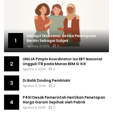
Merajut Eksistensi: Ketika Perempuan
1
Berdiri Sebagai Subjek
Agustus 3, 2026
0
UNUJA Pimpin Koordinator Isu EBT Nasional
2
Ungguli ITB pada Munas BEM SI XIX
Agustus 2, 2026
0
Di Balik Dinding Pemblokir
3
Agustus 6, 2026
0
P4GI Desak Pemerintah Hentikan Penetapan
4
Harga Garam Sepihak oleh Pabrik
Agustus 5, 2026
0