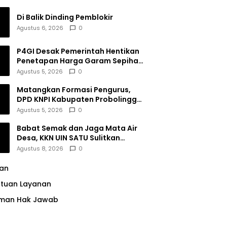
Di Balik Dinding Pemblokir
Agustus 6, 2026
0
P4GI Desak Pemerintah Hentikan
Penetapan Harga Garam Sepihak
oleh Pabrik
Agustus 5, 2026
0
Matangkan Formasi Pengurus,
DPD KNPI Kabupaten Probolinggo
Utamakan Komitmen dan Kinerja
Agustus 5, 2026
0
Babat Semak dan Jaga Mata Air
Desa, KKN UIN SATU Sulitkan
Resiko Pencemaran di Sumber
Agustus 8, 2026
0
Ngumbul
lan
ntuan Layanan
man Hak Jawab