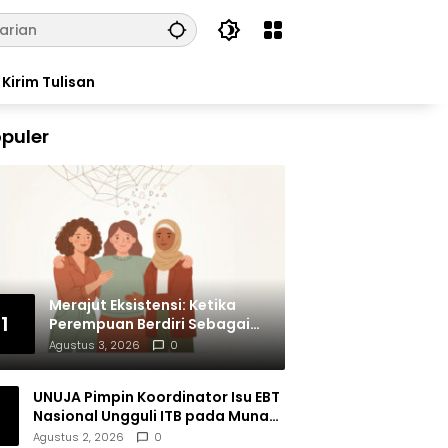
Kirim Tulisan
puler
Merajut Eksistensi: Ketika
1
Perempuan Berdiri Sebagai
Subjek
Agustus 3, 2026
0
UNUJA Pimpin Koordinator Isu EBT
Nasional Ungguli ITB pada Munas
BEM SI XIX
Agustus 2, 2026
0