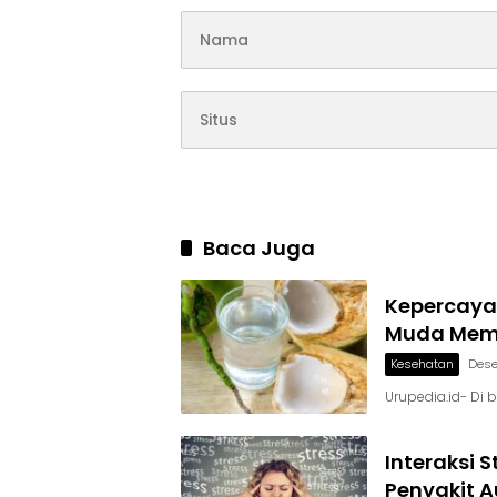
Baca Juga
Kepercaya
Muda Memp
Kesehatan
Dese
Urupedia.id- Di 
Interaksi 
Penyakit 