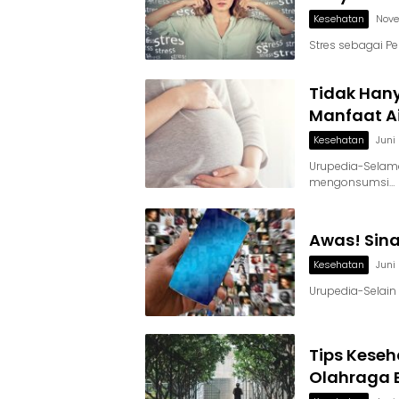
Kesehatan
Nove
Stres sebagai P
Tidak Han
Manfaat Ai
Kesehatan
Juni
Urupedia-Selama
mengonsumsi…
Awas! Sina
Kesehatan
Juni
Urupedia-Selain 
Tips Keseh
Olahraga B