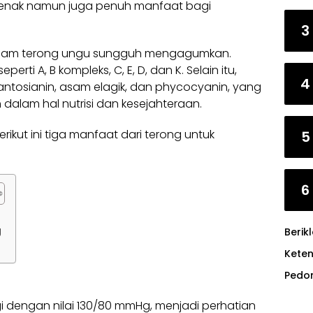
a enak namun juga penuh manfaat bagi
3
 dalam terong ungu sungguh mengagumkan.
rti A, B kompleks, C, E, D, dan K. Selain itu,
4
, antosianin, asam elagik, dan phycocyanin, yang
alam hal nutrisi dan kesejahteraan.
erikut ini tiga manfaat dari terong untuk
5
6
g
Berik
Kete
Pedo
gi dengan nilai 130/80 mmHg, menjadi perhatian