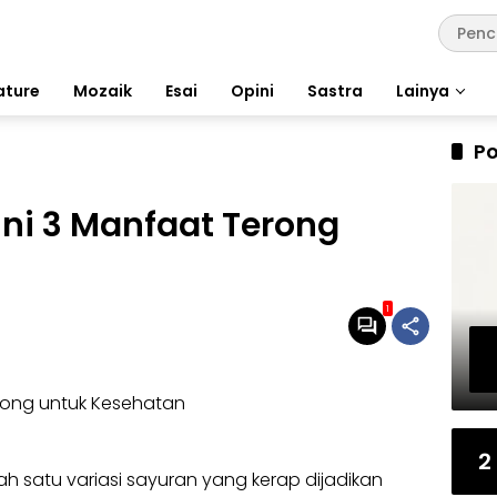
ature
Mozaik
Esai
Opini
Sastra
Lainya
Po
ini 3 Manfaat Terong
1
2
h satu variasi sayuran yang kerap dijadikan