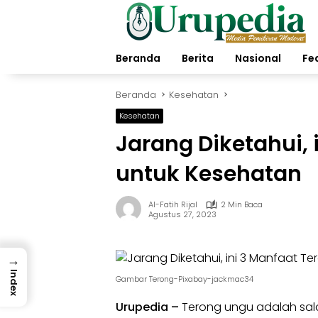
Langsung
ke
konten
Beranda
Berita
Nasional
Fe
Beranda
Kesehatan
Kesehatan
Jarang Diketahui, 
untuk Kesehatan
Al-Fatih Rijal
2 Min Baca
Agustus 27, 2023
→
Index
Gambar Terong-Pixabay-jackmac34
Urupedia –
Terong ungu adalah sala