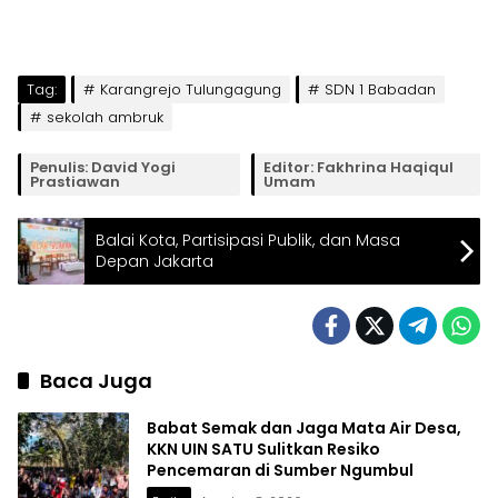
Tag:
Karangrejo Tulungagung
SDN 1 Babadan
sekolah ambruk
Penulis: David Yogi
Editor: Fakhrina Haqiqul
Prastiawan
Umam
Balai Kota, Partisipasi Publik, dan Masa
Depan Jakarta
Baca Juga
Babat Semak dan Jaga Mata Air Desa,
KKN UIN SATU Sulitkan Resiko
Pencemaran di Sumber Ngumbul