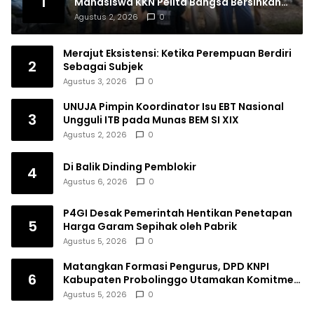
1
Mahasiswa KKN Pelita Bangsa Bersihkan
Drainase Desa
Agustus 2, 2026
0
Merajut Eksistensi: Ketika Perempuan Berdiri
2
Sebagai Subjek
Agustus 3, 2026
0
UNUJA Pimpin Koordinator Isu EBT Nasional
3
Ungguli ITB pada Munas BEM SI XIX
Agustus 2, 2026
0
Di Balik Dinding Pemblokir
4
Agustus 6, 2026
0
P4GI Desak Pemerintah Hentikan Penetapan
5
Harga Garam Sepihak oleh Pabrik
Agustus 5, 2026
0
Matangkan Formasi Pengurus, DPD KNPI
6
Kabupaten Probolinggo Utamakan Komitmen
dan Kinerja
Agustus 5, 2026
0