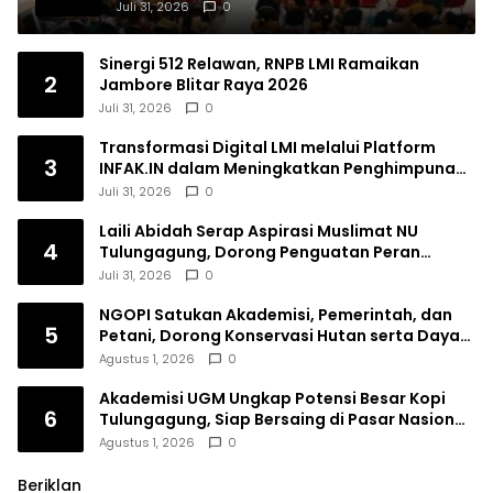
Lagi Ingatan Leluhur
Juli 31, 2026
0
Sinergi 512 Relawan, RNPB LMI Ramaikan
2
Jambore Blitar Raya 2026
Juli 31, 2026
0
Transformasi Digital LMI melalui Platform
3
INFAK.IN dalam Meningkatkan Penghimpunan
Dana Filantropi Islam
Juli 31, 2026
0
Laili Abidah Serap Aspirasi Muslimat NU
4
Tulungagung, Dorong Penguatan Peran
Perempuan
Juli 31, 2026
0
NGOPI Satukan Akademisi, Pemerintah, dan
5
Petani, Dorong Konservasi Hutan serta Daya
Saing Kopi Tulungagung
Agustus 1, 2026
0
Akademisi UGM Ungkap Potensi Besar Kopi
6
Tulungagung, Siap Bersaing di Pasar Nasional
hingga Dunia
Agustus 1, 2026
0
Beriklan