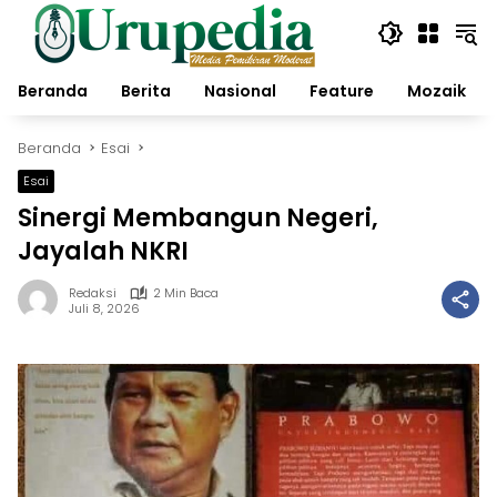
Langsung
ke
konten
Beranda
Berita
Nasional
Feature
Mozaik
Beranda
Esai
Esai
Sinergi Membangun Negeri,
Jayalah NKRI
Redaksi
2 Min Baca
Juli 8, 2026