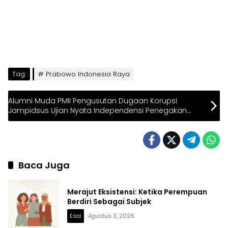
Tag:
Prabowo Indonesia Raya
Alumni Muda PMII Pengusutan Dugaan Korupsi
Jampidsus Ujian Nyata Independensi Penegakan
Hukum
Baca Juga
Merajut Eksistensi: Ketika Perempuan
Berdiri Sebagai Subjek
Esai
Agustus 3, 2026