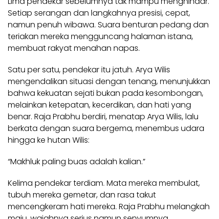
Lima pendekar sebelumnya tak mampu menghindar.
Setiap serangan dan langkahnya presisi, cepat,
namun penuh wibawa. Suara benturan pedang dan
teriakan mereka mengguncang halaman istana,
membuat rakyat menahan napas.
Satu per satu, pendekar itu jatuh. Arya Wilis
mengendalikan situasi dengan tenang, menunjukkan
bahwa kekuatan sejati bukan pada kesombongan,
melainkan ketepatan, kecerdikan, dan hati yang
benar. Raja Prabhu berdiri, menatap Arya Wilis, lalu
berkata dengan suara bergema, menembus udara
hingga ke hutan Wilis:
“Makhluk paling buas adalah kalian.”
Kelima pendekar terdiam. Mata mereka membulat,
tubuh mereka gemetar, dan rasa takut
mencengkeram hati mereka. Raja Prabhu melangkah
maju, wajahnya serius namun senyumnya