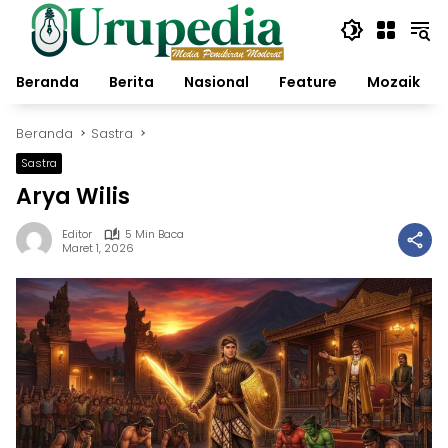
Langsung
ke
konten
Beranda
Berita
Nasional
Feature
Mozaik
Beranda
Sastra
Sastra
Arya Wilis
Editor
5 Min Baca
Maret 1, 2026