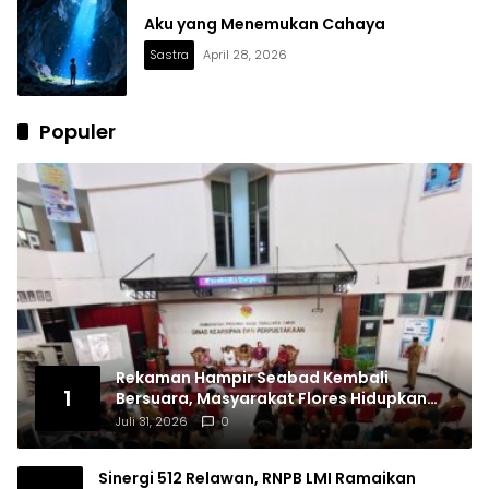
Aku yang Menemukan Cahaya
Sastra
April 28, 2026
Populer
Rekaman Hampir Seabad Kembali
1
Bersuara, Masyarakat Flores Hidupkan
Lagi Ingatan Leluhur
Juli 31, 2026
0
Sinergi 512 Relawan, RNPB LMI Ramaikan