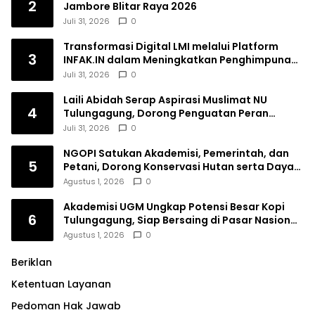
2
Jambore Blitar Raya 2026
Juli 31, 2026
0
Transformasi Digital LMI melalui Platform
3
INFAK.IN dalam Meningkatkan Penghimpunan
Dana Filantropi Islam
Juli 31, 2026
0
Laili Abidah Serap Aspirasi Muslimat NU
4
Tulungagung, Dorong Penguatan Peran
Perempuan
Juli 31, 2026
0
NGOPI Satukan Akademisi, Pemerintah, dan
5
Petani, Dorong Konservasi Hutan serta Daya
Saing Kopi Tulungagung
Agustus 1, 2026
0
Akademisi UGM Ungkap Potensi Besar Kopi
6
Tulungagung, Siap Bersaing di Pasar Nasional
hingga Dunia
Agustus 1, 2026
0
Beriklan
Ketentuan Layanan
Pedoman Hak Jawab