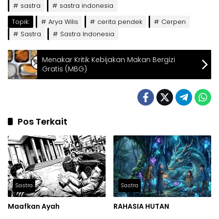
sastra
sastra indonesia
Topik:
Arya Wilis
cerita pendek
Cerpen
Sastra
Sastra Indonesia
Menakar Kritik Kebijakan Makan Bergizi
Gratis (MBG)
Pos Terkait
Sastra
Sastra
Maafkan Ayah
RAHASIA HUTAN