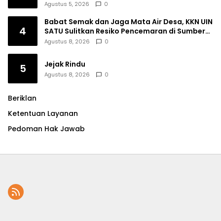
dan Kinerja
Agustus 5, 2026
0
Babat Semak dan Jaga Mata Air Desa, KKN UIN
4
SATU Sulitkan Resiko Pencemaran di Sumber
Ngumbul
Agustus 8, 2026
0
Jejak Rindu
5
Agustus 8, 2026
0
Beriklan
Ketentuan Layanan
Pedoman Hak Jawab