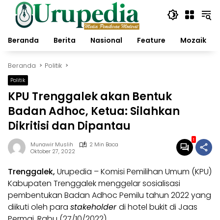
Langsung
ke
konten
Beranda
Berita
Nasional
Feature
Mozaik
Beranda
Politik
Politik
KPU Trenggalek akan Bentuk
Badan Adhoc, Ketua: Silahkan
Dikritisi dan Dipantau
1
Munawir Muslih
2 Min Baca
Oktober 27, 2022
Trenggalek,
Urupedia
– Komisi Pemilihan Umum (KPU)
Kabupaten Trenggalek menggelar sosialisasi
pembentukan Badan Adhoc Pemilu tahun 2022 yang
diikuti oleh para
stakeholder
di hotel bukit di Jaas
Permai, Rabu (27/10/2022).