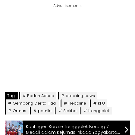
Advertisements
Tag:
Badan Adhoc
breaking news
Gembong Deritq Hadi
Headline
KPU
Ormas
pemilu
Siakba
trenggalek
Kontingen Karate Trenggalek Borong 7
Medali dalam Kejurnas Inkado Yogyakarta